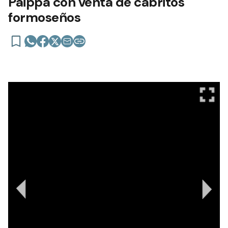
Paippa con venta de cabritos
formoseños