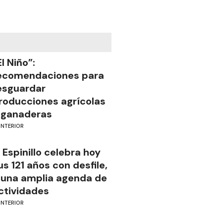
El Niño”:
ecomendaciones para
esguardar
roducciones agrícolas
 ganaderas
INTERIOR
l Espinillo celebra hoy
us 121 años con desfile,
 una amplia agenda de
ctividades
INTERIOR