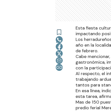
Esta fiesta cultu
impactando posit
Los herradureños
año en la localida
de febrero.
Cabe mencionar, 
gastronómica, im
con la participa
Al respecto, el 
trabajando ardu
tantos para sta
En esa línea, ind
esta tarea, afirm
Mas de 150 puest
predio ferial Mer