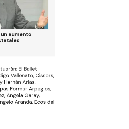
ó un aumento
statales
uarán: El Ballet
igo Vallenato, Cissors,
y Hernán Arias.
Arpas Formar Arpegios,
pez, Angela Garay,
Ángelo Aranda, Ecos del