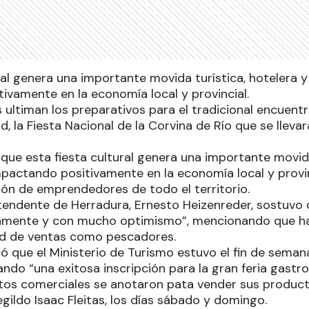
ral genera una importante movida turística, hotelera 
ivamente en la economía local y provincial.
 ultiman los preparativos para el tradicional encuentr
d, la Fiesta Nacional de la Corvina de Río que se llevará
que esta fiesta cultural genera una importante movida
pactando positivamente en la economía local y provin
ción de emprendedores de todo el territorio.
intendente de Herradura, Ernesto Heizenreder, sostuv
amente y con mucho optimismo”, mencionando que ha
nd de ventas como pescadores.
icó que el Ministerio de Turismo estuvo el fin de sema
ando “una exitosa inscripción para la gran feria gastr
os comerciales se anotaron pata vender sus producto
egildo Isaac Fleitas, los días sábado y domingo.