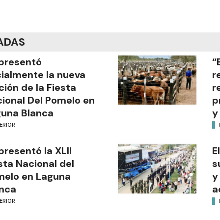
ADAS
presentó
“
cialmente la nueva
r
ción de la Fiesta
r
ional Del Pomelo en
p
una Blanca
y
ERIOR
presentó la XLII
E
sta Nacional del
s
melo en Laguna
y
nca
a
ERIOR