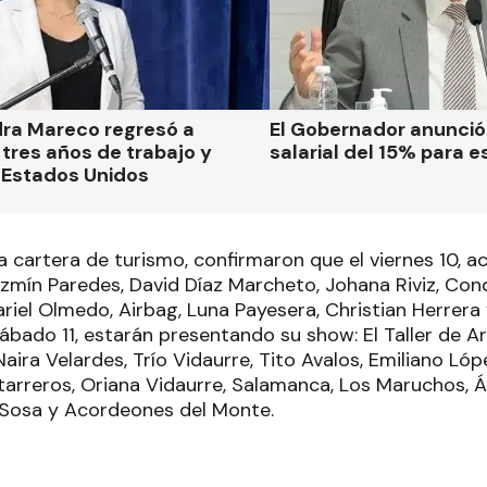
dra Mareco regresó a
El Gobernador anunci
tres años de trabajo y
salarial del 15% para e
 Estados Unidos
a cartera de turismo, confirmaron que el viernes 10, act
zmín Paredes, David Díaz Marcheto, Johana Riviz, Cond
riel Olmedo, Airbag, Luna Payesera, Christian Herrera 
sábado 11, estarán presentando su show: El Taller de 
 Naira Velardes, Trío Vidaurre, Tito Avalos, Emiliano Ló
itarreros, Oriana Vidaurre, Salamanca, Los Maruchos, 
 Sosa y Acordeones del Monte.