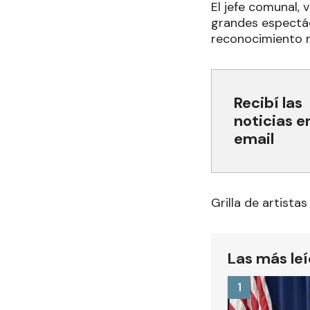
El jefe comunal, 
grandes espectác
reconocimiento na
Recibí las
noticias e
email
Grilla de artistas
Las más le
1