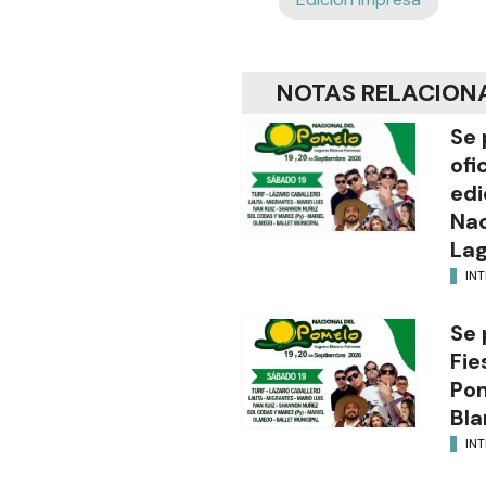
NOTAS RELACION
Se 
ofi
edi
Nac
Lag
INT
Se 
Fie
Po
Bla
INT