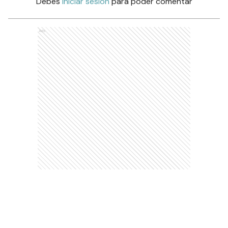
Debés
iniciar sesión
para poder comentar
Ads