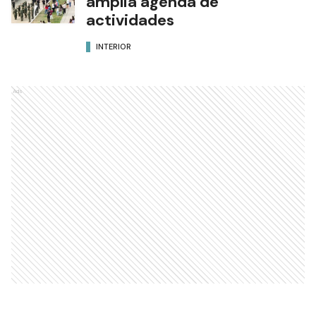
amplia agenda de
actividades
INTERIOR
Ads