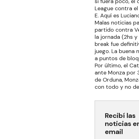
si fuera poco, e
League contra el 
E. Aquí es Lucia
Malas noticias p
partido contra Ve
la jornada (2hs y
break fue definit
juego. La buena n
a puntos de bloq
Por último, el C
ante Monza por 3
de Orduna, Monza 
con todo y no dej
Recibí las
noticias e
email