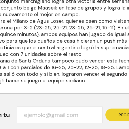
l conjunto marchigiano logra otra victoria entre sema
conjunto belga Maaseik en fase de grupos y logra la i
no nuevamente el mejor en campo.
ara el Milano de Agus Loser, quienes caen como visita
rona por 3-2 (23-25, 25-21, 23-25, 25-21, 15-11). En e
 quince minutos), ambos equipos han jugado de igual a 
ivo para que los dueños de casa hicieran un push más 
oticia es que el central argentino logró la supremací
ueo con 7 unidades sobre el resto.
atania de Santi Orduna tampoco pudo vencer esta fech
 a 1 con parciales de 16-25, 25-22, 12-25, 18-25. La
salió con todo y si bien, lograron vencer el segundo pa
ó hacer su juego al equipo siciliano.
n tu
RECI