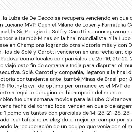
al, la Lube de De Cecco se recupera venciendo en duel
on Luciano MVP. Caen el Milano de Loser y Farmitalia 
onal, la Sir Perugia de Solé y Carotti se consagraro
ncer a Itambè Minas en la final mundialista. Y la Lube
fase en Champions logrando otra victoria más y con 
al, los de Solé y Carotti vencieron en una fecha antici
Padova como locales con parciales de 25-16, 25-22, 2
o viajó este fin de semana a India para disputar el mu
cutiva, Solé, Carotti y compañía, llegaron a la final d
ictoria contundente ante Itambè Minas de Brasil por 
-19. Plotnytskyi , de optima performance, es el MVP d
erte al equipo perugino en bicampeón del mundo.
ambién fue una semana movida para la Lube Civitanova
ovena fecha del torneo local vencen en duelo de argent
a 1 como visitantes con parciales de 14-25, 21-25, 25-
ador santafesino es elegido el mejor en campo por su
grando la recuperación de un equipo que venía con el