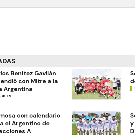
ADAS
los Benítez Gavilán
S
endió con Mitre a la
d
a Argentina
PORTES
mosa con calendario
S
a el Argentino de
y
ecciones A
D