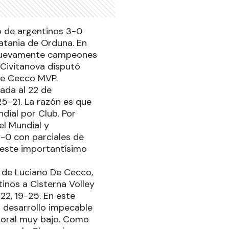
o de argentinos 3-0
Catania de Orduna. En
n nuevamente campeones
 Civitanova disputó
De Cecco MVP.
pada al 22 de
5-21. La razón es que
ndial por Club. Por
el Mundial y
3-0 con parciales de
e este importantísimo
 de Luciano De Cecco,
inos a Cisterna Volley
22, 19-25. En este
 desarrollo impecable
 moral muy bajo. Como