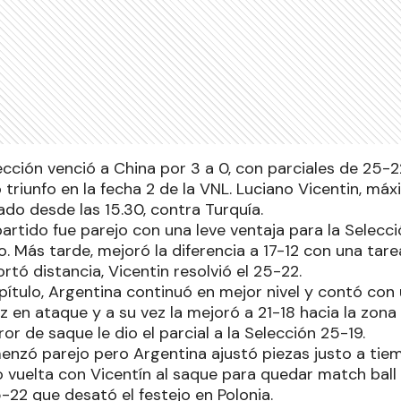
lección venció a China por 3 a 0, con parciales de 25-2
 triunfo en la fecha 2 de la VNL. Luciano Vicentin, m
do desde las 15.30, contra Turquía.
partido fue parejo con una leve ventaja para la Selec
cio. Más tarde, mejoró la diferencia a 17-12 con una tar
tó distancia, Vicentin resolvió el 25-22.
ítulo, Argentina continuó en mejor nivel y contó con 
 en ataque y a su vez la mejoró a 21-18 hacia la zona 
ror de saque le dio el parcial a la Selección 25-19.
menzó parejo pero Argentina ajustó piezas justo a tie
o vuelta con Vicentín al saque para quedar match ball 
-22 que desató el festejo en Polonia.