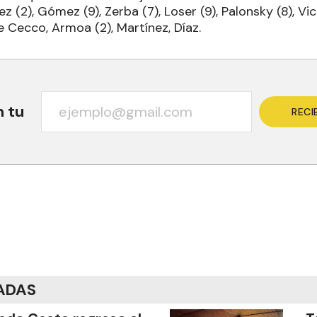
z (2), Gómez (9), Zerba (7), Loser (9), Palonsky (8), Vi
De Cecco, Armoa (2), Martínez, Díaz.
n tu
RECI
ADAS