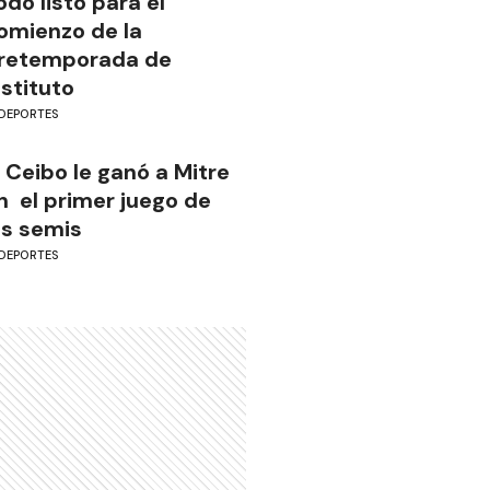
odo listo para el
omienzo de la
retemporada de
nstituto
DEPORTES
l Ceibo le ganó a Mitre
n el primer juego de
as semis
DEPORTES