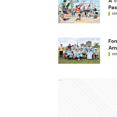
A T
Pas
DE
Fon
Amé
DE
Ads