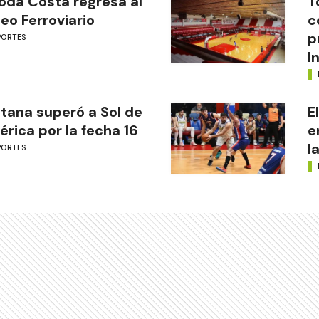
oda Costa regresa al
T
eo Ferroviario
c
p
PORTES
I
tana superó a Sol de
E
rica por la fecha 16
e
l
PORTES