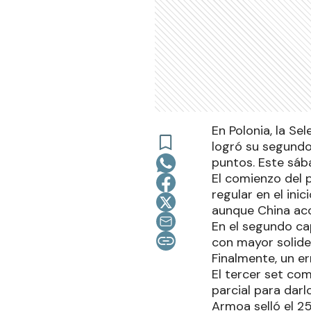
En Polonia, la Se
logró su segundo
puntos. Este sába
El comienzo del 
regular en el ini
aunque China acor
En el segundo cap
con mayor solidez
Finalmente, un er
El tercer set co
parcial para darl
Armoa selló el 25