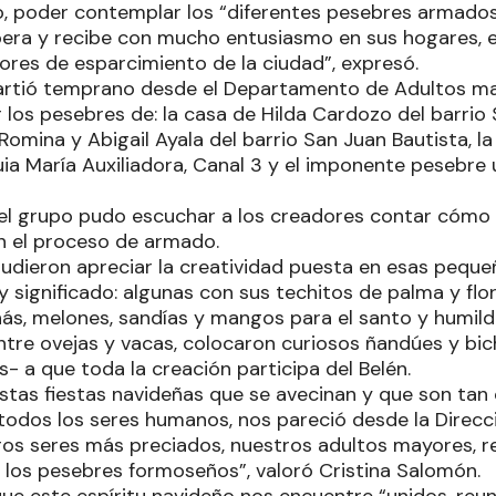
do, poder contemplar los “diferentes pesebres armados
pera y recibe con mucho entusiasmo en sus hogares, en
ores de esparcimiento de la ciudad”, expresó.
artió temprano desde el Departamento de Adultos ma
r los pesebres de: la casa de Hilda Cardozo del barrio 
Romina y Abigail Ayala del barrio San Juan Bautista, 
uia María Auxiliadora, Canal 3 y el imponente pesebre 
el grupo pudo escuchar a los creadores contar cómo 
en el proceso de armado.
dieron apreciar la creatividad puesta en esas pequ
 y significado: algunas con sus techitos de palma y flo
ás, melones, sandías y mangos para el santo y humilde
ntre ovejas y vacas, colocaron curiosos ñandúes y bic
- a que toda la creación participa del Belén.
stas fiestas navideñas que se avecinan y que son tan 
todos los seres humanos, nos pareció desde la Direcc
ros seres más preciados, nuestros adultos mayores, r
e los pesebres formoseños”, valoró Cristina Salomón.
que este espíritu navideño nos encuentre “unidos, re