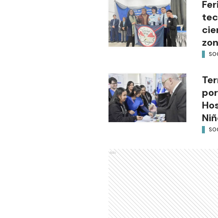
Fer
tec
cie
zon
SO
Ter
por
Hos
Niñ
SO
Ads