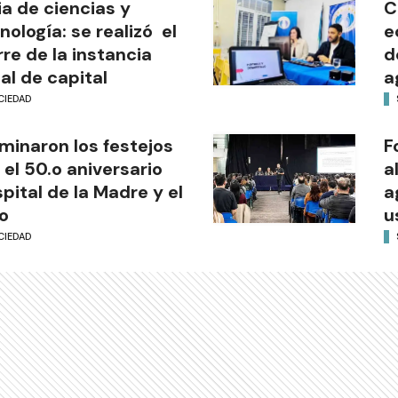
ia de ciencias y
C
nología: se realizó el
e
rre de la instancia
d
al de capital
a
CIEDAD
minaron los festejos
F
 el 50.o aniversario
a
pital de la Madre y el
a
o
u
CIEDAD