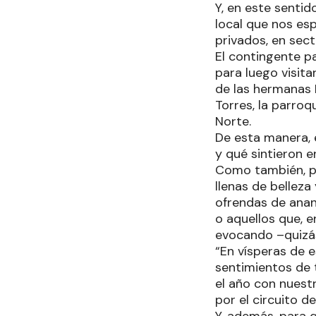
Y, en este senti
local que nos es
privados, en sect
El contingente p
para luego visita
de las hermanas 
Torres, la parroq
Norte.
De esta manera, 
y qué sintieron 
Como también, pu
llenas de belleza
ofrendas de anan
o aquellos que, e
evocando –quizás
“En vísperas de e
sentimientos de 
el año con nuest
por el circuito d
Y, además, para 