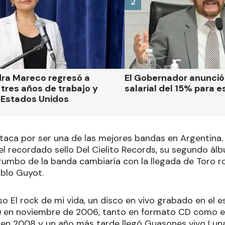
2
dra Mareco regresó a
El Gobernador anunci
tres años de trabajo y
salarial del 15% para e
 Estados Unidos
aca por ser una de las mejores bandas en Argentina. 
el recordado sello Del Cielito Records, su segundo ál
 rumbo de la banda cambiaría con la llegada de Toro r
ablo Guyot.
oso El rock de mi vida, un disco en vivo grabado en el 
) en noviembre de 2006, tanto en formato CD como e
z en 2008 y un año más tarde llegó Guasones vivo Luna