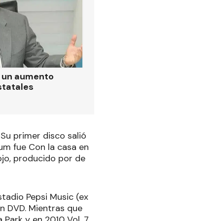
ó un aumento
statales
Su primer disco salió
bum fue Con la casa en
ojo, producido por de
estadio Pepsi Music (ex
n DVD. Mientras que
 Park y en 2010 Vol. 7