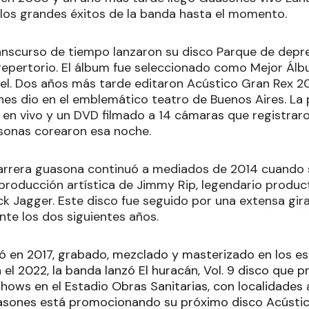
 los grandes éxitos de la banda hasta el momento.
nscurso de tiempo lanzaron su disco Parque de depre
repertorio. El álbum fue seleccionado como Mejor Ál
el. Dos años más tarde editaron Acústico Gran Rex 20
s dio en el emblemático teatro de Buenos Aires. La 
 en vivo y un DVD filmado a 14 cámaras que registrar
sonas corearon esa noche.
arrera guasona continuó a mediados de 2014 cuando 
a producción artística de Jimmy Rip, legendario produ
ck Jagger. Este disco fue seguido por una extensa gir
nte los dos siguientes años.
egó en 2017, grabado, mezclado y masterizado en los e
el 2022, la banda lanzó El huracán, Vol. 9 disco que 
shows en el Estadio Obras Sanitarias, con localidades
sones está promocionando su próximo disco Acústico