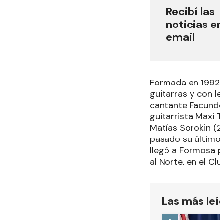
Recibí las
noticias e
email
Formada en 1992,
guitarras y con l
cantante Facundo
guitarrista Maxi
Matías Sorokin (2
pasado su último 
llegó a Formosa p
al Norte, en el C
Las más le