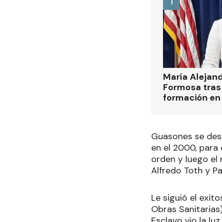
1
María Alejan
Formosa tras 
formación en
Guasones se dest
en el 2000, para 
orden y luego el
Alfredo Toth y P
Le siguió el exit
Obras Sanitarias
Esclavo vio la lu