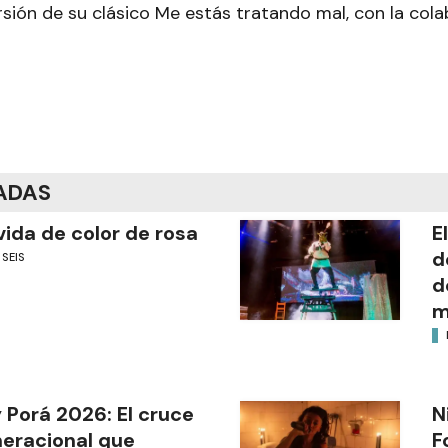
rsión de su clásico Me estás tratando mal, con la col
ADAS
vida de color de rosa
E
d
 SEIS
d
m
 Porá 2026: El cruce
N
eracional que
F