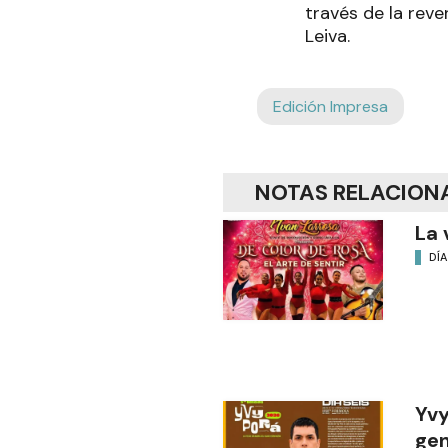
través de la reve
Leiva.
Edición Impresa
NOTAS RELACION
La 
DÍA
Yvy
gen