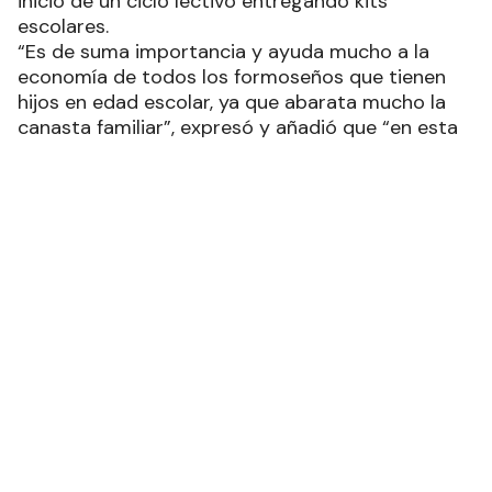
inicio de un ciclo lectivo entregando kits
escolares.
“Es de suma importancia y ayuda mucho a la
economía de todos los formoseños que tienen
hijos en edad escolar, ya que abarata mucho la
canasta familiar”, expresó y añadió que “en esta
época donde estamos pasando por un momento
tan crítico en la economía argentina, debido a las
medidas del Gobierno nacional”.
“Como es habitual –agregó- gracias al aporte
que hace la Dirección Provincial de Vialidad (DPV),
a través de su administrador, Javier Caffa, y de
nuestro gobernador Gildo Insfrán, este año
estamos entregando aproximadamente 280 kits
escolares en toda la provincia”.
Salinas precisó que la bolsa cuenta con más de
25 artículos necesarios para el inicio de clases,
similares a los que entrega el Gobierno de
Formosa, solo que se añade una mochila.
Asimismo, indicó que primero los recibieron los