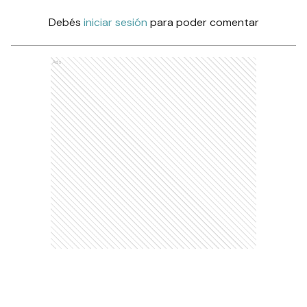
Debés
iniciar sesión
para poder comentar
Ads