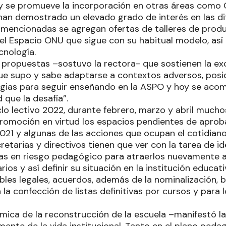
 y se promueve la incorporación en otras áreas como G
han demostrado un elevado grado de interés en las di
s mencionadas se agregan ofertas de talleres de prod
, el Espacio ONU que sigue con su habitual modelo, así
ecnología.
 propuestas –sostuvo la rectora- que sostienen la e
que supo y sabe adaptarse a contextos adversos, pos
egias para seguir enseñando en la ASPO y hoy se aco
 que la desafía”.
ciclo lectivo 2022, durante febrero, marzo y abril much
promoción en virtud los espacios pendientes de aproba
21 y algunas de las acciones que ocupan el cotidian
retarias y directivos tienen que ver con la tarea de id
s en riesgo pedagógico para atraerlos nuevamente a 
ios y así definir su situación en la institución educati
bles legales, acuerdos, además de la nominalización, 
 la confección de listas definitivas por cursos y para 
ámica de la reconstrucción de la escuela –manifestó la
mente de la vida institucional. Tanto en el plano ped