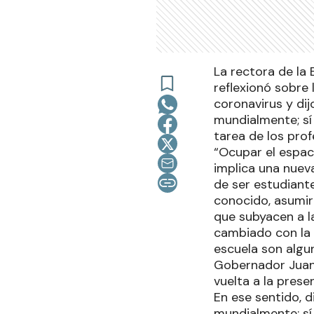
La rectora de la
reflexionó sobre
coronavirus y dij
mundialmente; sí 
tarea de los pro
“Ocupar el espac
implica una nuev
de ser estudiant
conocido, asumir
que subyacen a l
cambiado con la i
escuela son algun
Gobernador Juan J
vuelta a la pres
En ese sentido, d
mundialmente; sí 