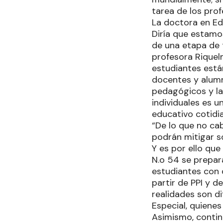
tarea de los pro
La doctora en Ed
Diría que estamo
de una etapa de t
profesora Riquel
estudiantes están
docentes y alumn
pedagógicos y la 
individuales es 
educativo cotidi
“De lo que no ca
podrán mitigar so
Y es por ello que
N.o 54 se prepar
estudiantes con d
partir de PPI y d
realidades son di
Especial, quiene
Asimismo, contin