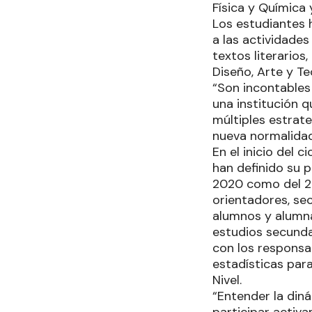
Física y Química
Los estudiantes 
a las actividade
textos literarios
Diseño, Arte y T
“Son incontables
una institución 
múltiples estrat
nueva normalidad
En el inicio del 
han definido su 
2020 como del 20
orientadores, sec
alumnos y alumna
estudios secundar
con los responsa
estadísticas para
Nivel.
“Entender la din
participar activa