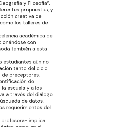
eografía y Filosofía”.
ferentes propuestas, y
ucción creativa de
 como los talleres de
xcelencia académica de
icionándose con
moda también a esta
os estudiantes aún no
ción tanto del ciclo
o de preceptores,
entificación de
la escuela y a los
va a través del diálogo
búsqueda de datos,
los requerimientos del
 profesora- implica
agógico como en el