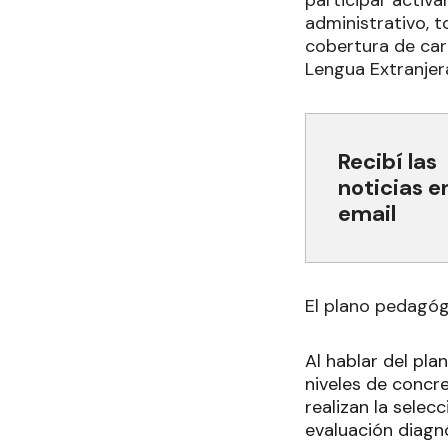
administrativo, 
cobertura de car
Lengua Extranjera 
Recibí las
noticias e
email
El plano pedagó
Al hablar del pl
niveles de concre
realizan la selec
evaluación diagnó