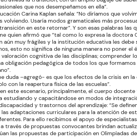
fesionales que nos desempeñamos en ella”.
ucación Carina Kaplan señala: “No diríamos que volvim
s volviendo. Usaría modos gramaticales más procesua
ransición en este retornar”. Y son esas palabras las 
me quien afirmó que “tal como lo expresa la doctora C
 aún muy frágiles y la institución educativa les debe
os, esto no significa de ninguna manera no poner el é
valoración cognitiva de las disciplinas; comprender l
una obligación pedagógica de todos los que formamos
ano”.
be duda –agregó- es que los efectos de la crisis en la
lo con la reapertura física de las escuelas”.
 en este escenario, principalmente, el cuerpo docente 
a estudiando y capacitándose en modos de integració
iscapacidad y trastornos del aprendizaje: “Se definen
e las adaptaciones curriculares para la atención de e
ferentes. Para ello recibimos el apoyo de especialista
s a través de propuestas convocantes brindan actuali
úan las propuestas de participación en Olimpíadas de