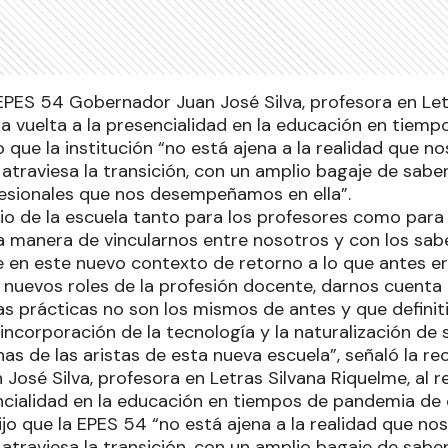
 EPES 54 Gobernador Juan José Silva, profesora en Let
 la vuelta a la presencialidad en la educación en tie
o que la institución “no está ajena a la realidad que n
atraviesa la transición, con un amplio bagaje de sabe
fesionales que nos desempeñamos en ella”.
io de la escuela tanto para los profesores como para
a manera de vincularnos entre nosotros y con los sabe
e en este nuevo contexto de retorno a lo que antes er
 nuevos roles de la profesión docente, darnos cuenta
as prácticas no son los mismos de antes y que defini
ncorporación de la tecnología y la naturalización de s
as de las aristas de esta nueva escuela”, señaló la re
osé Silva, profesora en Letras Silvana Riquelme, al re
encialidad en la educación en tiempos de pandemia de 
ijo que la EPES 54 “no está ajena a la realidad que no
atraviesa la transición, con un amplio bagaje de sabe