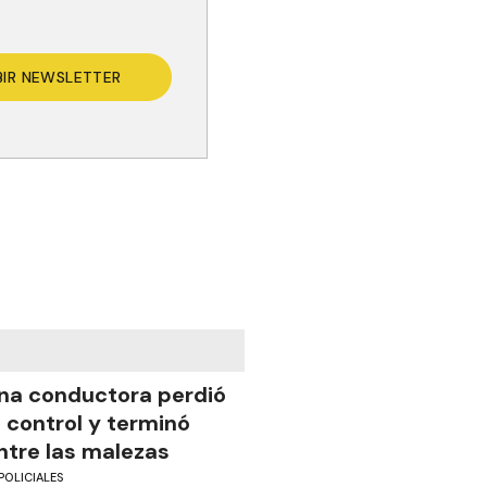
BIR NEWSLETTER
na conductora perdió
l control y terminó
ntre las malezas
POLICIALES