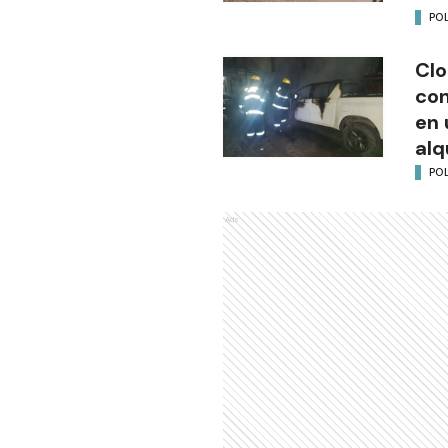
POL
Clo
co
en 
alq
POL
Ads