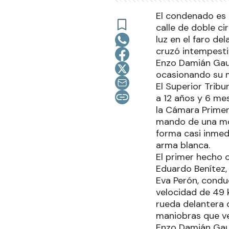
El condenado es 
calle de doble ci
luz en el faro d
cruzó intempesti
Enzo Damián Gaun
ocasionando su m
El Superior Tribu
a 12 años y 6 me
la Cámara Primer
mando de una mot
forma casi inmed
arma blanca.
El primer hecho 
Eduardo Benítez, 
Eva Perón, conduc
velocidad de 49 
rueda delantera 
maniobras que ve
Enzo Damián Gaun