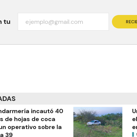
n tu
RECI
ADAS
darmería incautó 40
U
os de hojas de coca
e
un operativo sobre la
e
a 39