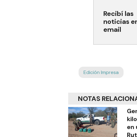
Recibí las
noticias e
email
Edición Impresa
NOTAS RELACION
Gen
kil
en 
Rut