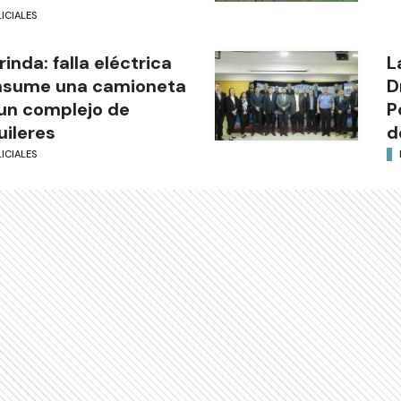
ICIALES
rinda: falla eléctrica
L
nsume una camioneta
D
un complejo de
P
uileres
d
ICIALES