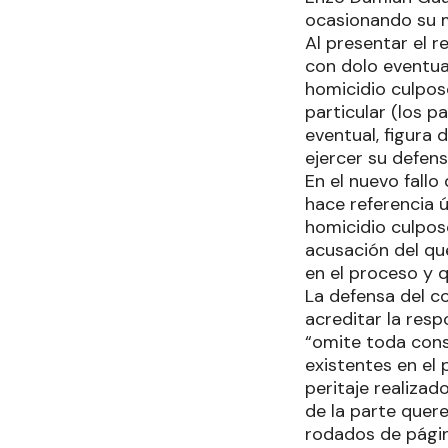
ocasionando su m
Al presentar el 
con dolo eventual
homicidio culposo
particular (los p
eventual, figura 
ejercer su defens
En el nuevo fallo
hace referencia ú
homicidio culpos
acusación del que
en el proceso y q
La defensa del 
acreditar la resp
“omite toda consi
existentes en el
peritaje realizad
de la parte quere
rodados de págin