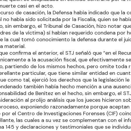
uerte casi en el acto.
recurso de casación, la Defensa había indicado que la 
 no había sido solicitada por la Fiscalía, quien se hab
, sin embargo, el Tribunal de Casación, hizo notar que
adres de la víctima) sí habían requerido condena por 
de la cual tomó conocimiento la defensa durante el jui
a material.
 que confirma el anterior, el STJ señaló que “en el Rec
nicamente a la acusación fiscal, que efectivamente se 
o, partiendo de los mismos hechos, pero omite toda re
rellante particular, que tiene similar entidad en cuan
ue como tal, ejerció los derechos que la legislación le 
condenado también había hecho mención a una ausenc
onsabilidad de Benítez en el hecho, sin embargo, el ST
deración al prolijo análisis que los jueces hicieron sob
 proceso, exponiendo razonadamente porque aceptan l
o por el Centro de Investigaciones Forenses (CIF) coin
llante, las cuales a su vez se complementan con el in
a 145 y declaraciones y testimoniales que se individu