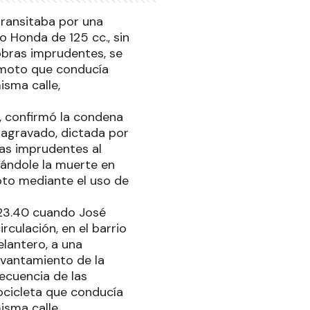
transitaba por una
o Honda de 125 cc., sin
obras imprudentes, se
a moto que conducía
isma calle,
n, confirmó la condena
 agravado, dictada por
as imprudentes al
ándole la muerte en
oto mediante el uso de
y 23.40 cuando José
rculación, en el barrio
elantero, a una
evantamiento de la
ecuencia de las
ocicleta que conducía
isma calle,