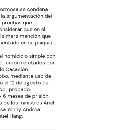
n Formosa se condena
e la argumentación del
s pruebas que
nsiderar que en el
e la mera mención que
esentado en su psiquis
del homicidio simple con
no fueron refutados por
 de Casación.
robo, mediante uso de
o el 12 de agosto de
 por probado.
 6 meses de prisión,
 de los ministros Ariel
essa Yenny Andrea
nuel Hang.