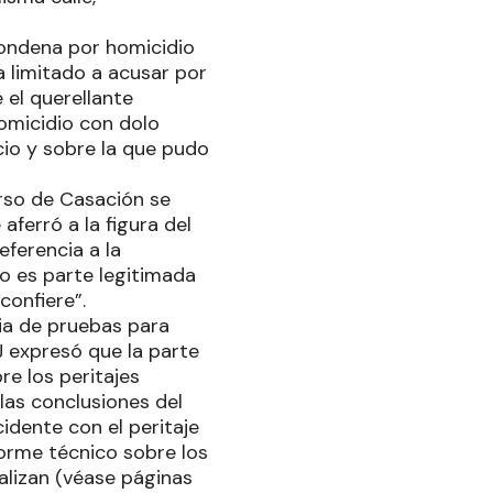
condena por homicidio
ía limitado a acusar por
 el querellante
homicidio con dolo
cio y sobre la que pudo
urso de Casación se
aferró a la figura del
ferencia a la
to es parte legitimada
confiere”.
ia de pruebas para
J expresó que la parte
re los peritajes
as conclusiones del
cidente con el peritaje
forme técnico sobre los
alizan (véase páginas