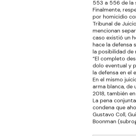
553 a 556 de la s
Finalmente, resp
por homicidio con
Tribunal de Juic
mencionan separa
caso existió un 
hace la defensa 
la posibilidad de
“El completo desa
dolo eventual y p
la defensa en el 
En el mismo juic
arma blanca, de 
2018, también en
La pena conjunta
condena que ahora
Gustavo Coll, Gu
Boonman (subroga