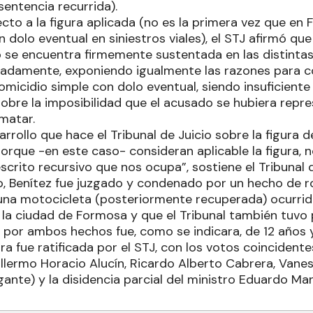
entencia recurrida).
ecto a la figura aplicada (no es la primera vez que e
 dolo eventual en siniestros viales), el STJ afirmó qu
io se encuentra firmemente sustentada en las distinta
damente, exponiendo igualmente las razones para co
homicidio simple con dolo eventual, siendo insuficient
sobre la imposibilidad que el acusado se hubiera repr
 matar.
rrollo que hace el Tribunal de Juicio sobre la figura 
orque -en este caso- consideran aplicable la figura, 
escrito recursivo que nos ocupa”, sostiene el Tribunal
io, Benítez fue juzgado y condenado por un hecho de 
una motocicleta (posteriormente recuperada) ocurrid
 la ciudad de Formosa y que el Tribunal también tuvo
 por ambos hechos fue, como se indicara, de 12 años y
 fue ratificada por el STJ, con los votos coincidentes
illermo Horacio Alucín, Ricardo Alberto Cabrera, Van
nte) y la disidencia parcial del ministro Eduardo Ma