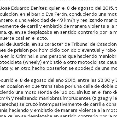
José Eduardo Benítez, quien el 8 de agosto del 2015, 
rculación, en el barrio Eva Perón, conduciendo una mot
elantero, a una velocidad de 49 km/h y realizando mani
vamente de carril y embistió de manera violenta a l
a, quien se desplazaba en sentido contrario por la m
uerte casi en el acto.
nal de Justicia, en su carácter de Tribunal de Casació
ses de prisión por homicidio con dolo eventual y robo
a en lo Criminal, a una persona que haciendo maniobr
ocicleta (wheely) embistió a otro motociclista caus
iata y, en otro hecho posterior, se apoderó de una m
ocurrió el 8 de agosto del año 2015, entre las 23.30 
en ocasión en que transitaba por una calle de doble ci
iendo una moto Honda de 125 cc., sin luz en el faro d
km/h y realizando maniobras imprudentes (zigzag y l
derecha) se cruzó intempestivamente de carril a cons
nía haciendo y embistió de manera violenta a la mot
a, quien se desplazaba en sentido contrario por la m