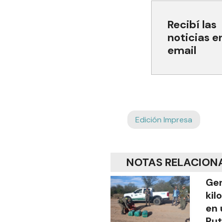
Recibí las
noticias e
email
Edición Impresa
NOTAS RELACION
Gen
kil
en 
Rut