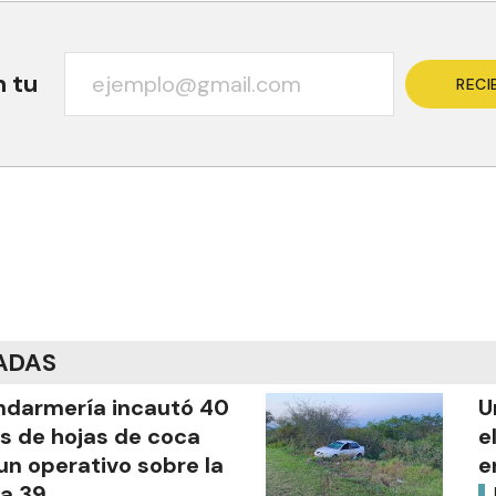
n tu
RECI
ADAS
darmería incautó 40
U
os de hojas de coca
e
un operativo sobre la
e
a 39