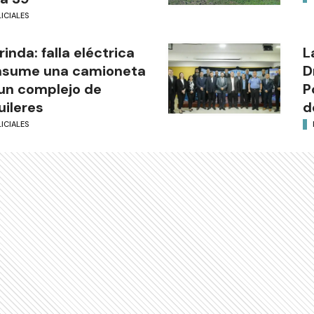
ICIALES
rinda: falla eléctrica
L
nsume una camioneta
D
un complejo de
P
uileres
d
ICIALES