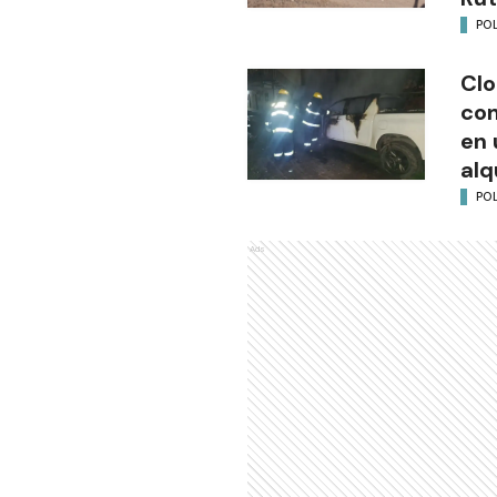
POL
Clo
co
en 
alq
POL
Ads