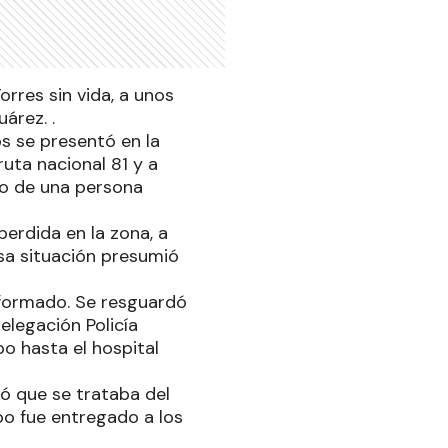
rres sin vida, a unos
árez. .
s se presentó en la
uta nacional 81 y a
po de una persona
erdida en la zona, a
esa situación presumió
nformado. Se resguardó
elegación Policía
po hasta el hospital
ió que se trataba del
po fue entregado a los