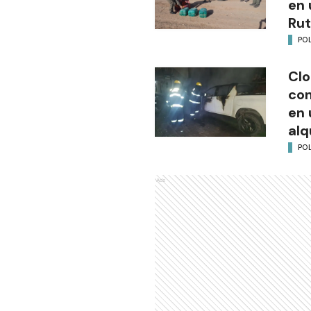
en 
Rut
POL
Clo
co
en 
alq
POL
Ads