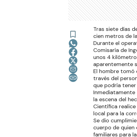
Tras siete días d
cien metros de la
Durante el opera
Comisaría de Ing
unos 4 kilómetro
aparentemente si
El hombre tomó c
través del person
que podría tener 
Inmediatamente a
la escena del hec
Científica realic
local para la cor
Se dio cumplimien
cuerpo de quien e
familiares para l