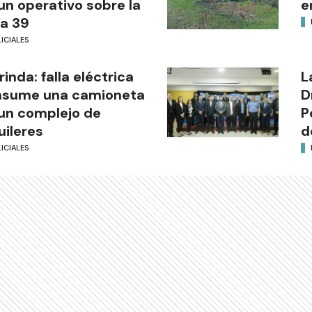
un operativo sobre la
e
a 39
ICIALES
rinda: falla eléctrica
L
nsume una camioneta
D
un complejo de
P
uileres
d
ICIALES