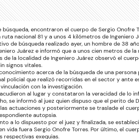
e búsqueda, encontraron el cuerpo de Sergio Onofre To
 ruta nacional 81 y a unos 4 kilómetros de Ingeniero Ju
tivo de búsqueda realizado ayer, un hombre de 38 año
eniero Juárez e informó que a unos cien metros de la r
s de la localidad de Ingeniero Juárez observó el cuer
n signos vitales.
onocimiento acerca de la búsqueda de una persona p
al policial que realizó recorridas en el sector y ante 
vinculación con la investigación.
cudieron al lugar y constataron la veracidad de lo i
ho, se informó al juez quien dispuso que el perito de D
e las actuaciones y posteriormente se traslade el cuer
respondiente autopsia.
to a lo dispuesto por el juez y finalizada, se establec
n vida fuera Sergio Onofre Torres. Por último, el cuer
as respectivas exequias.