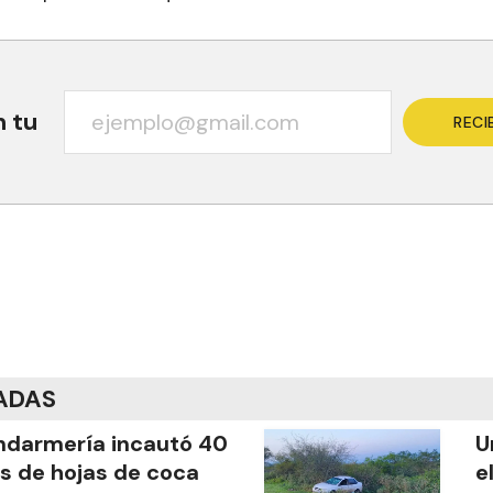
n tu
RECI
ADAS
darmería incautó 40
U
os de hojas de coca
e