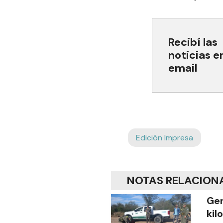
Recibí las
noticias e
email
Edición Impresa
NOTAS RELACION
Gen
kil