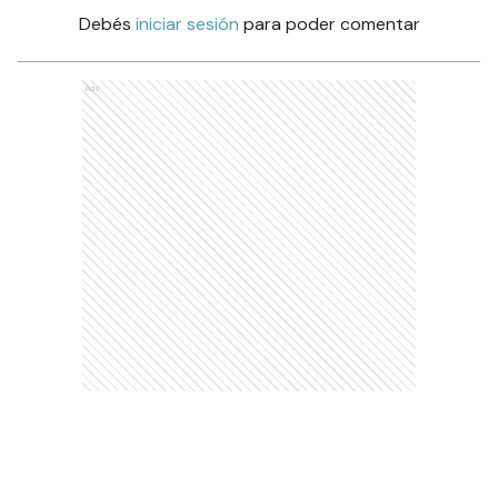
Debés
iniciar sesión
para poder comentar
Ads