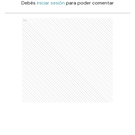
Debés
iniciar sesión
para poder comentar
Ads