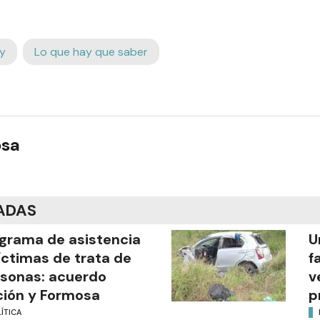
y
Lo que hay que saber
osa
ADAS
grama de asistencia
U
íctimas de trata de
f
sonas: acuerdo
v
ión y Formosa
p
ÍTICA