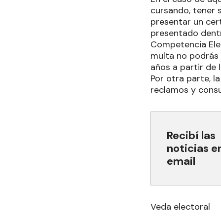
cursando, tener 
presentar un cert
presentado dentr
Competencia Elec
multa no podrás 
años a partir de l
Por otra parte, l
reclamos y consu
Recibí las
noticias e
email
Veda electoral