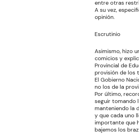
entre otras restr
A su vez, especi
opinión.
Escrutinio
Asimismo, hizo un
comicios y expli
Provincial de Ed
provisión de los 
El Gobierno Naci
no los de la prov
Por último, reco
seguir tomando l
manteniendo la di
y que cada uno l
importante que h
bajemos los braz