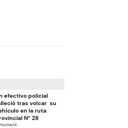
n efectivo policial
alleció tras volcar su
ehículo en la ruta
rovincial N° 28
POLICIALES