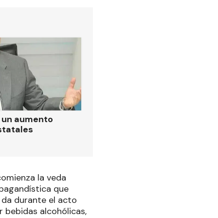
ó un aumento
statales
 comienza la veda
ropagandística que
e da durante el acto
r bebidas alcohólicas,