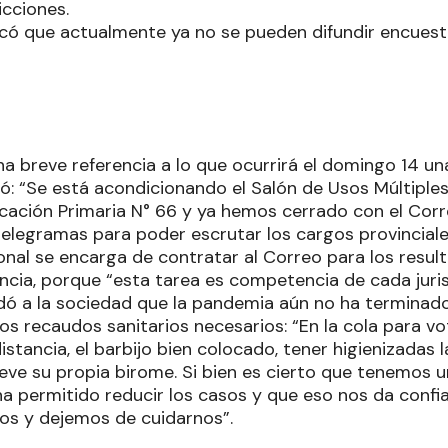
icciones.
ficó que actualmente ya no se pueden difundir encues
a breve referencia a lo que ocurrirá el domingo 14 una
có: “Se está acondicionando el Salón de Usos Múltiple
ucación Primaria N° 66 y ya hemos cerrado con el Corr
telegramas para poder escrutar los cargos provinciale
onal se encarga de contratar al Correo para los resul
incia, porque “esta tarea es competencia de cada juris
rdó a la sociedad que la pandemia aún no ha terminad
os recaudos sanitarios necesarios: “En la cola para v
stancia, el barbijo bien colocado, tener higienizadas l
leve su propia birome. Si bien es cierto que tenemos
a permitido reducir los casos y que eso nos da confia
os y dejemos de cuidarnos”.