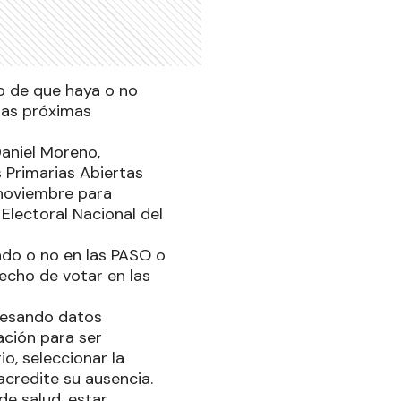
o de que haya o no
 las próximas
Daniel Moreno,
 Primarias Abiertas
 noviembre para
 Electoral Nacional del
do o no en las PASO o
recho de votar en las
gresando datos
cación para ser
o, seleccionar la
 acredite su ausencia.
de salud, estar