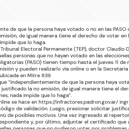
te de que la persona haya votado o no en las PASO 
 emisión, de igual manera tiene el derecho de votar en
 impide que lo haga.
 Tribunal Electoral Permanente (TEP), doctor Claudio 
ellas personas que no hayan votado en las elecciones
ligatorias (PASO) tienen tiempo hasta el jueves 11 de
emisión y pueden realizarlo vía online o en la Secretaría
ubicada en Mitre 839.
que “independientemente de que la persona haya vota
justificado la no emisión, de igual manera tiene el de
nes, nada impide que lo haga”.
online se hace en https://infractores.padron.gov.ar/ in
ódigo de validación. Luego, presionar solicitar justifi
ú de posibles motivos. Una vez ingresado al repertori
respondiente y, por último, adjuntar el certificado que
uellas personas que no pudieron votar por problemas 