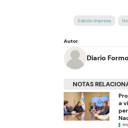
Edición Impresa
Ho
Autor
Diario Form
NOTAS RELACION
Pro
a v
per
Nac
POL