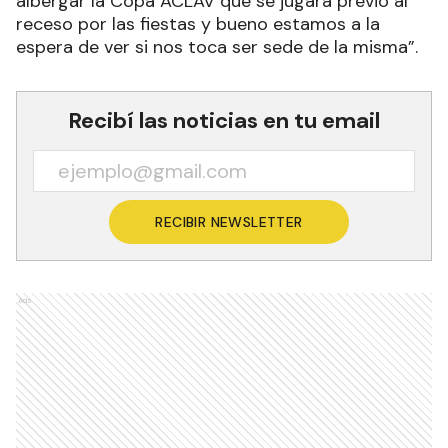
jugadores del club como Cabrera, Aquino,
Mendoza y Ortiz, entre otros”, deslizó Rojas.
Formosa será una de las siete sedes en formato
de tours que tendrá la temporada y el mánager
manifestó lo siguiente: “Va a ser un gran desafío.
El año pasado no nos tocó ser sede pero esta
vez sí y lo tomamos con una responsabilidad
grande porque implica mucho desde la logística,
hotelería, lugares de entrenamiento y todo lo
relacionado a recibir a 12 equipos. Van a ser cinco
días de partidos durante todo el día, mañana,
tarde y noche. Será en el mes de enero. También
licitamos junto a otras tres ciudades para
albergar la Copa ACLAV que se jugará previo al
receso por las fiestas y bueno estamos a la
espera de ver si nos toca ser sede de la misma”.
Recibí las noticias en tu email