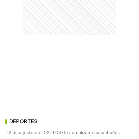
Comentarios
Debés
iniciar sesión
para poder comentar
Ads