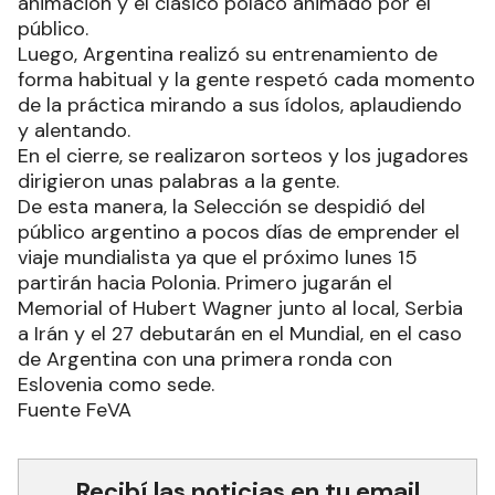
La Selección masculina vivió el miércoles último
una jornada muy especial con la despedida junto
al público, que se acercó en gran número al
Polideportivo del CeNARD para presenciar el
entrenamiento del plantel dirigido por Marcelo
Méndez.
La gente empezó a llegar con una hora de
anticipación y se fue ubicando en las dos
tribunas habilitadas para el evento. Además, hubo
animación y el clásico polaco animado por el
público.
Luego, Argentina realizó su entrenamiento de
forma habitual y la gente respetó cada momento
de la práctica mirando a sus ídolos, aplaudiendo
y alentando.