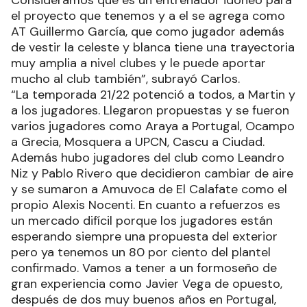
nuevamente el mánager del equipo formoseño y
hace un repaso de la confirmación de Cristian
Ambrosini como nuevo DT, el armado de un
plantel que tendrá varias caras nuevas y la gran
noticia de que la provincia albergará uno de los
siete tours de la fase regular.
“Una vez confirmada la partida de Martín López
rumbo a Qatar, fuimos en búsqueda del nuevo
entrenador. Cristian es el elegido, sabemos de su
vasta trayectoria dirigiendo A2 donde pasó por
San Martín de Formosa, por Bernardino Rivadavia
de su Villa María natal y con un paso reciente
muy importante por los Emiratos Árabes Unidos.
Consideramos que es un entrenador idóneo para
el proyecto que tenemos y a el se agrega como
AT Guillermo García, que como jugador además
de vestir la celeste y blanca tiene una trayectoria
muy amplia a nivel clubes y le puede aportar
mucho al club también”, subrayó Carlos.