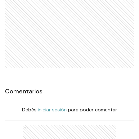
Fontana superó a Sol de
América por la fecha 16
DEPORTES
El Ceibo le ganó a Mitre en el
primer juego de las semis
DEPORTES
Ads