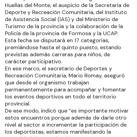
escenario del circuito correspondiente a la
tercera fecha del Campeonato Formoseño que
contará con la participarán de aproximadamente
200 ciclistas de Formosa, Corrientes, Chaco,
Misiones y de la República del Paraguay.
Este domingo 14 se llevará a cabo la tercera
fecha del Campeonato Formoseño de MTB que
tendrá lugar en el circuito de la Reserva Biosfera
Laguna Oca. La jornada se iniciará con las
acreditaciones a las 7.30 horas, estando prevista
la largada de la primera manga a las 9.15. La
segunda manga largará a las 11.15 y la premiación
está prevista a las 13.30 horas.
La competencia cuenta con la organización de
Huellas del Monte, el auspicio de la Secretaría de
Deporte y Recreación Comunitaria, del Instituto
de Asistencia Social (IAS) y del Ministerio de
Turismo de la provincia y la colaboración de la
Policía de la provincia de Formosa y la UCAP.