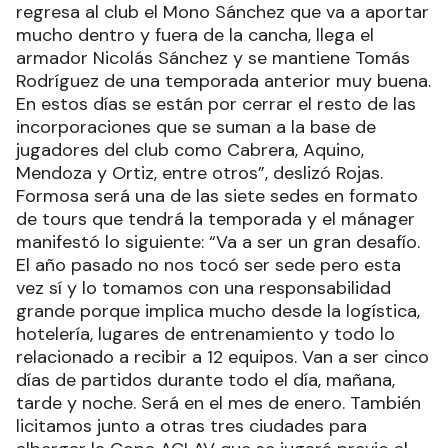
“La temporada 21/22 potenció a todos, a Martin y
a los jugadores. Llegaron propuestas y se fueron
varios jugadores como Araya a Portugal, Ocampo
a Grecia, Mosquera a UPCN, Cascu a Ciudad.
Además hubo jugadores del club como Leandro
Niz y Pablo Rivero que decidieron cambiar de aire
y se sumaron a Amuvoca de El Calafate como el
propio Alexis Nocenti. En cuanto a refuerzos es
un mercado difícil porque los jugadores están
esperando siempre una propuesta del exterior
pero ya tenemos un 80 por ciento del plantel
confirmado. Vamos a tener a un formoseño de
gran experiencia como Javier Vega de opuesto,
después de dos muy buenos años en Portugal,
regresa al club el Mono Sánchez que va a aportar
mucho dentro y fuera de la cancha, llega el
armador Nicolás Sánchez y se mantiene Tomás
Rodríguez de una temporada anterior muy buena.
En estos días se están por cerrar el resto de las
incorporaciones que se suman a la base de