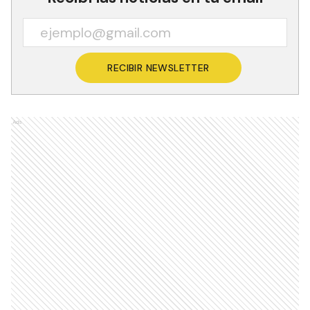
En el cierre, se realizaron sorteos y los jugadores
dirigieron unas palabras a la gente.
De esta manera, la Selección se despidió del
público argentino a pocos días de emprender el
viaje mundialista ya que el próximo lunes 15
partirán hacia Polonia. Primero jugarán el
Memorial of Hubert Wagner junto al local, Serbia
a Irán y el 27 debutarán en el Mundial, en el caso
de Argentina con una primera ronda con
Eslovenia como sede.
Fuente FeVA
Recibí las noticias en tu email
RECIBIR NEWSLETTER