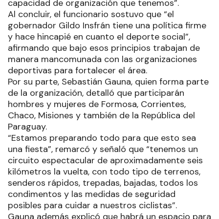
Esta fecha se disputará en 17 categorías,
premiándose hasta el quinto puesto, estando
previstas además carreras para niños, de
carácter participativo.
En ese marco, el secretario de Deportes y
Recreación Comunitaria, Mario Romay, aseguró
que desde el organismo trabajan
permanentemente para acompañar y fomentar
los eventos deportivos en todo el territorio
provincial.
De ese modo, indicó que “es importante motivar
estos encuentros porque además de darle otro
nivel al sector e incrementar la participación de
los deportistas, estamos manifestando la
capacidad de organización que tenemos”.
Al concluir, el funcionario sostuvo que “el
gobernador Gildo Insfrán tiene una política firme
y hace hincapié en cuanto el deporte social”,
afirmando que bajo esos principios trabajan de
manera mancomunada con las organizaciones