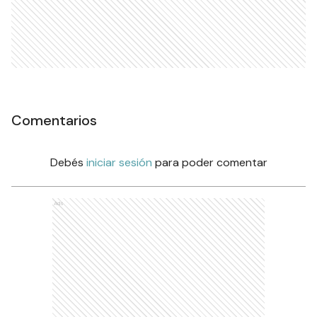
El Ceibo le ganó a Mitre en el
primer juego de las semis
DEPORTES
Ads