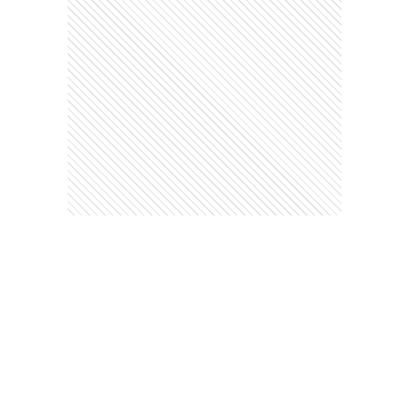
Comentarios
Debés
iniciar sesión
para poder comentar
Ads