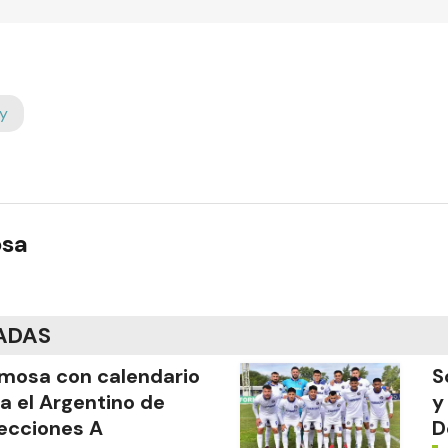
y
osa
ADAS
mosa con calendario
S
a el Argentino de
y
ecciones A
D