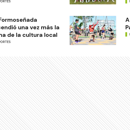
PORTES
 Formoseñada
A
endió una vez más la
P
ma de la cultura local
PORTES