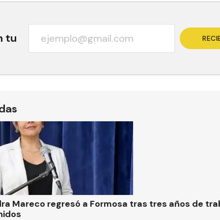
n tu
RECI
ídas
ra Mareco regresó a Formosa tras tres años de tra
nidos