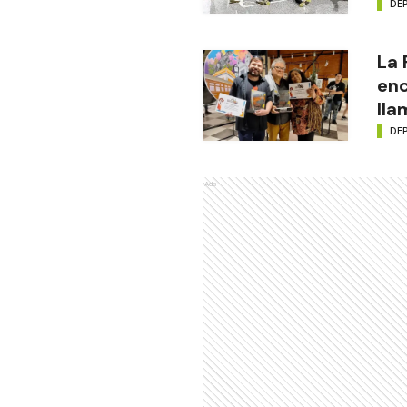
DE
La
enc
lla
DE
Ads