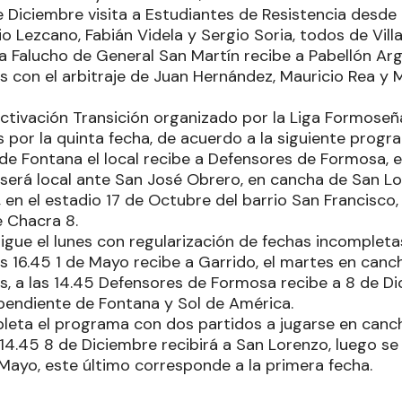
de Diciembre visita a Estudiantes de Resistencia desde 
io Lezcano, Fabián Videla y Sergio Soria, todos de Vill
a Falucho de General San Martín recibe a Pabellón Ar
s con el arbitraje de Juan Hernández, Mauricio Rea y 
activación Transición organizado por la Liga Formoseñ
 por la quinta fecha, de acuerdo a la siguiente progr
 de Fontana el local recibe a Defensores de Formosa, 
será local ante San José Obrero, en cancha de San L
 en el estadio 17 de Octubre del barrio San Francisco, 
e Chacra 8.
sigue el lunes con regularización de fechas incompleta
s 16.45 1 de Mayo recibe a Garrido, el martes en can
, a las 14.45 Defensores de Formosa recibe a 8 de Dic
pendiente de Fontana y Sol de América.
pleta el programa con dos partidos a jugarse en canc
14.45 8 de Diciembre recibirá a San Lorenzo, luego se 
 Mayo, este último corresponde a la primera fecha.