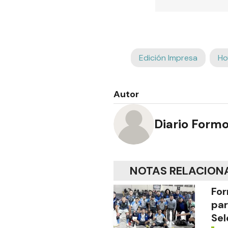
Edición Impresa
Ho
Autor
Diario Form
NOTAS RELACION
For
par
Sel