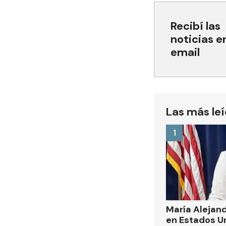
Recibí las
noticias e
email
Las más le
1
María Alejand
en Estados U