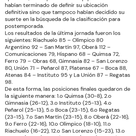
habían terminado de definir su ubicación
definitiva sino que tampoco habían decidido su
suerte en la búsqueda de la clasificación para
postemporada.
Los resultados de la última jornada fueron los
siguientes: Riachuelo 85 – Olímpico 80
Argentino 92 – San Martín 97, Oberá 112 –
Comunicaciones 79, Hispano 68 – Quimsa 72,
Ferro 79 – Obras 68, Gimnasia 82 – San Lorenzo
80, Unión 71 – Peñarol 87, Platense 67 – Boca 88,
Atenas 84 – Instituto 95 y La Unión 87 – Regatas
98.
De esta forma, las posiciones finales quedaron de
la siguiente manera: 1.o Quimsa (30-8), 2.o
Gimnasia (26-12), 3.o Instituto (25-13), 4.o
Peñarol (25-13), 5.o Boca (23-15), 6.o Regatas
(23-15), 7.o San Martín (23-15), 8.o Oberá (22-16),
9.o Ferro (22-16), 10.o Olímpico (18-10), 11.o
Riachuelo (16-22), 12.o San Lorenzo (15-23), 13.o