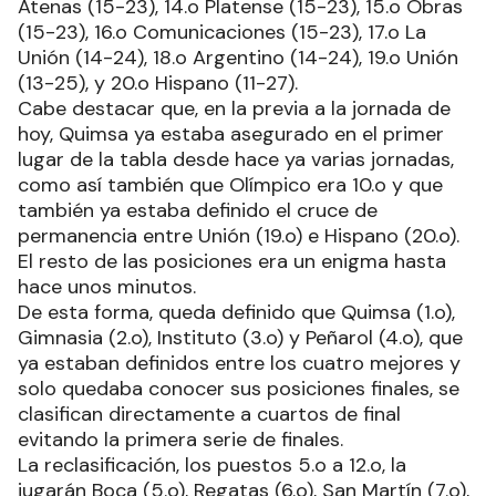
Atenas (15-23), 14.o Platense (15-23), 15.o Obras
(15-23), 16.o Comunicaciones (15-23), 17.o La
Unión (14-24), 18.o Argentino (14-24), 19.o Unión
(13-25), y 20.o Hispano (11-27).
Cabe destacar que, en la previa a la jornada de
hoy, Quimsa ya estaba asegurado en el primer
lugar de la tabla desde hace ya varias jornadas,
como así también que Olímpico era 10.o y que
también ya estaba definido el cruce de
permanencia entre Unión (19.o) e Hispano (20.o).
El resto de las posiciones era un enigma hasta
hace unos minutos.
De esta forma, queda definido que Quimsa (1.o),
Gimnasia (2.o), Instituto (3.o) y Peñarol (4.o), que
ya estaban definidos entre los cuatro mejores y
solo quedaba conocer sus posiciones finales, se
clasifican directamente a cuartos de final
evitando la primera serie de finales.
La reclasificación, los puestos 5.o a 12.o, la
jugarán Boca (5.o), Regatas (6.o), San Martín (7.o),