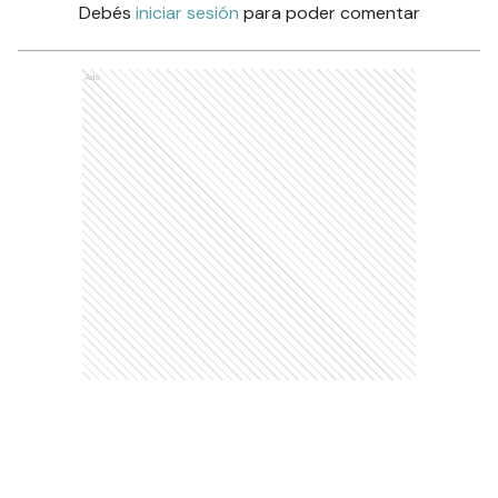
Debés
iniciar sesión
para poder comentar
Ads