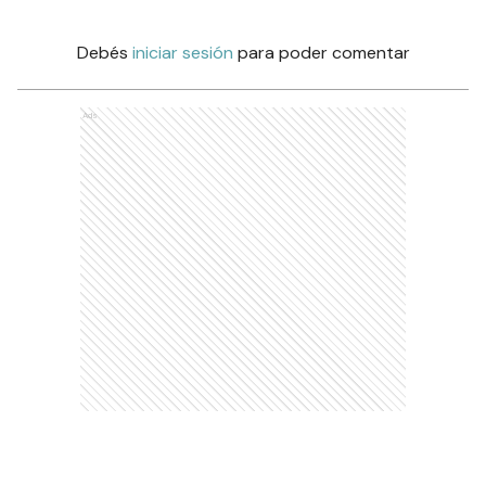
Debés
iniciar sesión
para poder comentar
Ads