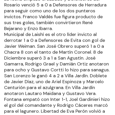
Polideportivo Fabián Lesme, mientras que
Deportivo Tatané será local en cancha de
Sargento Rivarola ante San Martín.
La fecha empezó el sábado y Defensores del
Rosario venció 5 a 0 a Defensores de Herradura
para seguir como uno de los dos punteros
invictos. Franco Valdés fue figura producto de
sus tres goles, también convirtieron René
Bejarano y Enzo Ibarra.
Municipal de Laishí es el otro líder invicto al
derrotar 1 a 0 a Defensores de Evita con gol de
Javier Weiman. San José Obrero superó 1 a 0 a
Chacra 8 con el tanto de Martín Coronel. 8 de
Diciembre superó 3 a 1 a San Agustín. José
Gamarra, Rodrigo Grael y Damián Ortiz anotaron
para ocho y Gustavo Cortti lo hizo para sanagus.
San Lorenzo le ganó 4 a 2 a Villa Jardín. Doblete
de Javier Díaz, uno de Ariel Espinoza y Marcelo
Centurión para el azulgrana. En Villa Jardín
anotaron Lautaro Maidana y Gustavo Vera.