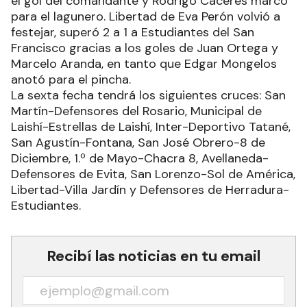
Centurión para el azulgrana. En Villa Jardín
anotaron Lautaro Maidana y Gustavo Vera.
Fontana empató con Inter 1-1, Joel Gardinieri hizo
el gol del comandante y Rodrigo Cáceres marcó
para el lagunero. Libertad de Eva Perón volvió a
festejar, superó 2 a 1 a Estudiantes del San
Francisco gracias a los goles de Juan Ortega y
Marcelo Aranda, en tanto que Edgar Mongelos
anotó para el pincha.
La sexta fecha tendrá los siguientes cruces: San
Martín-Defensores del Rosario, Municipal de
Laishí-Estrellas de Laishí, Inter-Deportivo Tatané,
San Agustín-Fontana, San José Obrero-8 de
Diciembre, 1.º de Mayo-Chacra 8, Avellaneda-
Defensores de Evita, San Lorenzo-Sol de América,
Libertad-Villa Jardín y Defensores de Herradura-
Estudiantes.