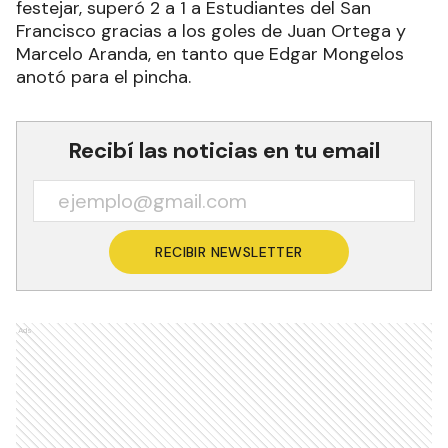
Fontana empató con Inter 1-1, Joel Gardinieri hizo
el gol del comandante y Rodrigo Cáceres marcó
para el lagunero. Libertad de Eva Perón volvió a
festejar, superó 2 a 1 a Estudiantes del San
Francisco gracias a los goles de Juan Ortega y
Marcelo Aranda, en tanto que Edgar Mongelos
anotó para el pincha.
Recibí las noticias en tu email
RECIBIR NEWSLETTER
Ads