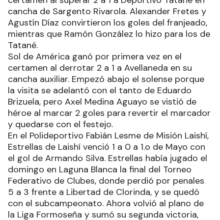
División A con triunfos para San Martín, Sol de
América y Estrellas de Laishí.
San Martín consiguió su segunda victoria en el
certamen al superar 2 a 1 a Deportivo Tatané en
cancha de Sargento Rivarola. Alexander Fretes y
Agustín Díaz convirtieron los goles del franjeado,
mientras que Ramón González lo hizo para los de
Tatané.
Sol de América ganó por primera vez en el
certamen al derrotar 2 a 1 a Avellaneda en su
cancha auxiliar. Empezó abajo el solense porque
la visita se adelantó con el tanto de Eduardo
Brizuela, pero Axel Medina Aguayo se vistió de
héroe al marcar 2 goles para revertir el marcador
y quedarse con el festejo.
En el Polideportivo Fabián Lesme de Misión Laishí,
Estrellas de Laishí venció 1 a 0 a 1.o de Mayo con
el gol de Armando Silva. Estrellas había jugado el
domingo en Laguna Blanca la final del Torneo
Federativo de Clubes, donde perdió por penales