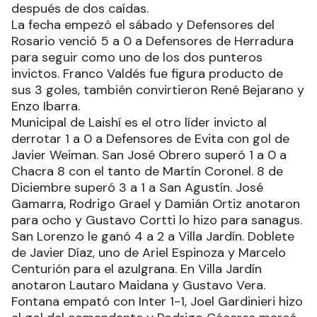
5 a 3 frente a Libertad de Clorinda, y se quedó
con el subcampeonato. Ahora volvió al plano de
la Liga Formoseña y sumó su segunda victoria,
después de dos caídas.
La fecha empezó el sábado y Defensores del
Rosario venció 5 a 0 a Defensores de Herradura
para seguir como uno de los dos punteros
invictos. Franco Valdés fue figura producto de
sus 3 goles, también convirtieron René Bejarano y
Enzo Ibarra.
Municipal de Laishí es el otro líder invicto al
derrotar 1 a 0 a Defensores de Evita con gol de
Javier Weiman. San José Obrero superó 1 a 0 a
Chacra 8 con el tanto de Martín Coronel. 8 de
Diciembre superó 3 a 1 a San Agustín. José
Gamarra, Rodrigo Grael y Damián Ortiz anotaron
para ocho y Gustavo Cortti lo hizo para sanagus.
San Lorenzo le ganó 4 a 2 a Villa Jardín. Doblete
de Javier Díaz, uno de Ariel Espinoza y Marcelo