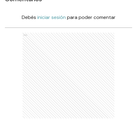
Debés
iniciar sesión
para poder comentar
Ads