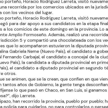
rno porteño, Horacio Rodríguez Larreta, visitó nuevame
 una recorrida por los comercios ubicados en la jurisd
 con los vecinos del lugar.
rno porteño, Horacio Rodríguez Larreta, visitó nuevame
egó para dar apoyo a sus candidatos en la etapa fina
dos a los comicios de este domingo en la provincia. Lo
rente Amplio Formoseño. Además, realizó una recorrid
risdicción 5 y compartió una chocolateada con los vec
ntes que lo acompañaron estuvieron la diputada provin
alina Gabriela Neme (Nuevo País), el candidato a gobe
l Fernando Carbajal, el candidato a concejal de la ci
uevo País), la candidata a diputada provincial en pri
País), el candidato a diputado provincial en segundo 
re otros.
e se animen, que se la crean, que confíen en que vien
n tantos años de Gobierno, la gente tenga desconfianz
, fíjense lo que pasó en Chaco, en San Luis, si ganamo
a?”, dijo Larreta.
pazo, han recorrido la provincia, pueblo por pueblo; 
na policía para cuidarlos, no para controlarlos o perseg