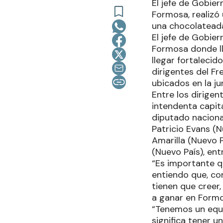
El jefe de Gobie
Formosa, realizó
una chocolateada
El jefe de Gobie
Formosa donde ll
llegar fortaleci
dirigentes del F
ubicados en la ju
Entre los dirige
intendenta capit
diputado naciona
Patricio Evans (N
Amarilla (Nuevo 
(Nuevo País), ent
“Es importante qu
entiendo que, co
tienen que creer
a ganar en Formos
“Tenemos un equi
significa tener u