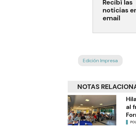
Recibí las
noticias e
email
Edición Impresa
NOTAS RELACION
Hil
al 
Fo
POL