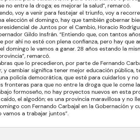
e no entre la droga; es mejorar la salud”, remarcó.
endo, voy a venir para festejar el triunfo, voy a recorre
na elección el domingo, hay que también gobernar bien
residencial de Juntos por el Cambio, Horacio Rodrígue
ernador Gildo Insfrán. “Entiendo que, con tantos años 
nte por ahí no esté con plena confianza, pero hay que 
el domingo le vamos a ganar. 28 años estando la mis
provincia”, remarcó.
ras que lo precedieron, por parte de Fernando Carbaja
 y cambiar significa tener mejor educación pública, t
una policía democrática, que esté para cuidarlos y no 
las fronteras para que no entre la droga que le come 
rabajo formoseño, no hay proyectos nuevos en esta prov
caído, el algodón; es una provincia maravillosa y no lle
domingo con Fernando Carbajal en la Gobernación y c
o vamos a trabajar juntos”.