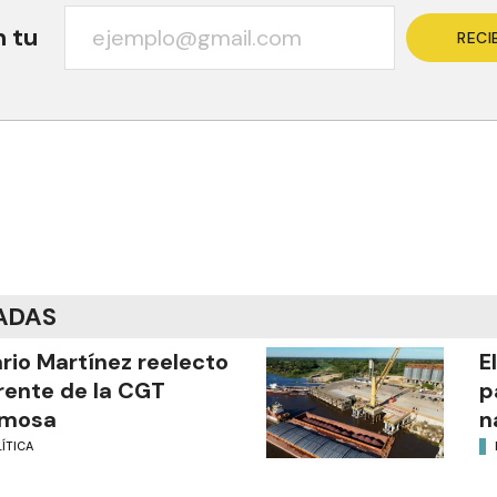
n tu
RECI
ADAS
ario Martínez reelecto
E
frente de la CGT
p
rmosa
n
ÍTICA