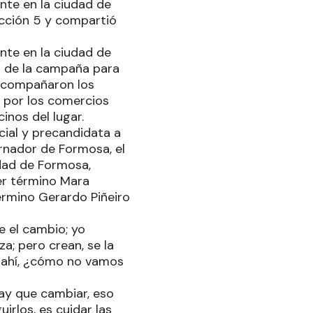
nte en la ciudad de
icción 5 y compartió
nte en la ciudad de
l de la campaña para
 acompañaron los
a por los comercios
inos del lugar.
cial y precandidata a
rnador de Formosa, el
udad de Formosa,
mer término Mara
término Gerardo Piñeiro
e el cambio; yo
a; pero crean, se la
s ahí, ¿cómo no vamos
hay que cambiar, eso
uirlos, es cuidar las