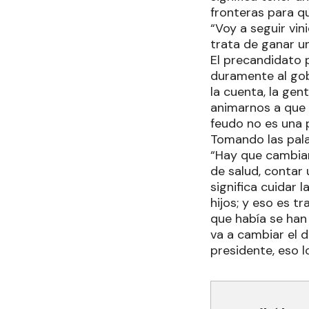
fronteras para qu
“Voy a seguir vini
trata de ganar u
El precandidato p
duramente al gob
la cuenta, la ge
animarnos a que 
feudo no es una 
Tomando las palab
“Hay que cambiar,
de salud, contar 
significa cuidar 
hijos; y eso es t
que había se han 
va a cambiar el 
presidente, eso l