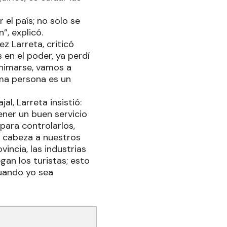
r el país; no solo se
”, explicó.
z Larreta, criticó
en el poder, ya perdí
animarse, vamos a
ma persona es un
l, Larreta insistió:
ener un buen servicio
para controlarlos,
la cabeza a nuestros
incia, las industrias
gan los turistas; esto
uando yo sea