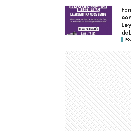
For
con
Ley
deb
POL
Ads