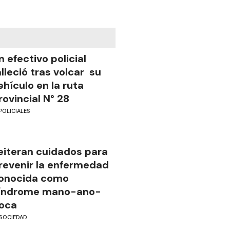
n efectivo policial
alleció tras volcar su
ehículo en la ruta
rovincial N° 28
POLICIALES
eiteran cuidados para
revenir la enfermedad
onocida como
índrome mano-ano-
oca
SOCIEDAD