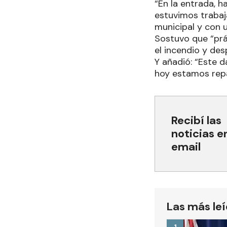
“En la entrada, h
estuvimos trabaj
municipal y con 
Sostuvo que “prá
el incendio y des
Y añadió: “Este 
hoy estamos repar
Recibí las
noticias e
email
Las más le