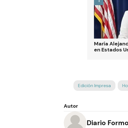
1
María Alejand
en Estados U
Edición Impresa
Ho
Autor
Diario Form