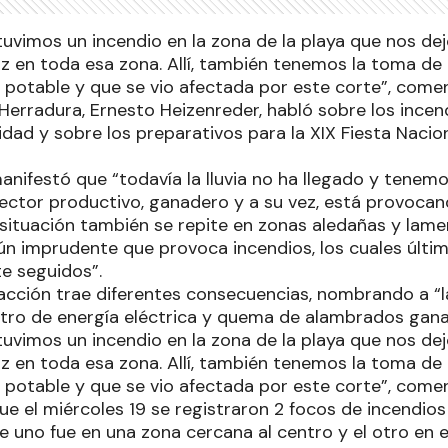
tuvimos un incendio en la zona de la playa que nos d
luz en toda esa zona. Allí, también tenemos la toma d
 potable y que se vio afectada por este corte”, comen
 Herradura, Ernesto Heizenreder, habló sobre los incen
lidad y sobre los preparativos para la XIX Fiesta Nacio
anifestó que “todavía la lluvia no ha llegado y tenem
ector productivo, ganadero y a su vez, está provocan
 situación también se repite en zonas aledañas y lame
ún imprudente que provoca incendios, los cuales úl
e seguidos”.
acción trae diferentes consecuencias, nombrando a “l
stro de energía eléctrica y quema de alambrados gana
tuvimos un incendio en la zona de la playa que nos d
luz en toda esa zona. Allí, también tenemos la toma d
 potable y que se vio afectada por este corte”, come
e el miércoles 19 se registraron 2 focos de incendios 
 uno fue en una zona cercana al centro y el otro en e