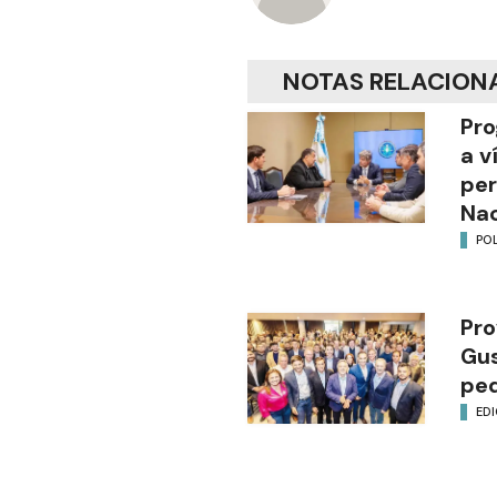
NOTAS RELACION
Pro
a v
per
Nac
POL
Pro
Gus
ped
EDI