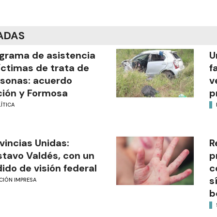
ADAS
grama de asistencia
U
íctimas de trata de
f
sonas: acuerdo
v
ión y Formosa
p
ÍTICA
vincias Unidas:
R
tavo Valdés, con un
p
ido de visión federal
c
s
CIÓN IMPRESA
b