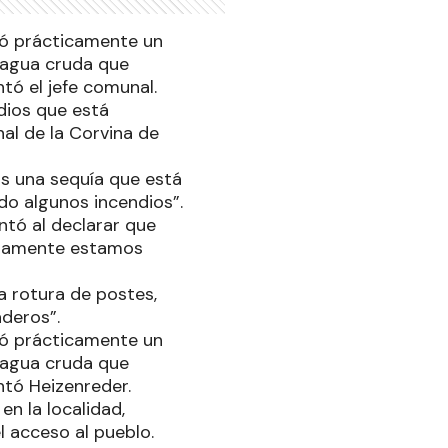
ejó prácticamente un
e agua cruda que
tó el jefe comunal.
dios que está
nal de la Corvina de
os una sequía que está
do algunos incendios”.
ntó al declarar que
timamente estamos
a rotura de postes,
deros”.
ejó prácticamente un
e agua cruda que
ntó Heizenreder.
en la localidad,
l acceso al pueblo.