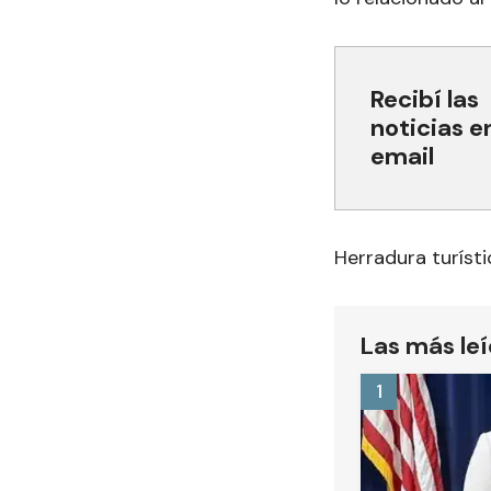
Recibí las
noticias e
email
Herradura turísti
Las más le
1