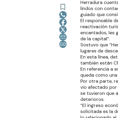
Herradura cuenta
lindos con contac
guiado que consi
El responsable de
reactivación turí
encantados, les 
de la capital”.
Sostuvo que “Her
lugares de desca
En esta línea, d
también están Chu
En referencia a 
queda como una i
Por otra parte, 
vio afectado por
se tuvieron que 
deterioros.
“El ingreso econ
solicitada es la d
lo relacionado a