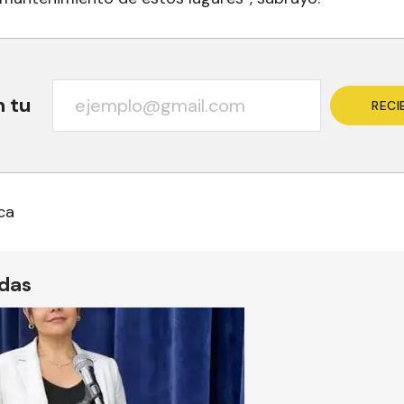
n tu
RECI
ca
ídas