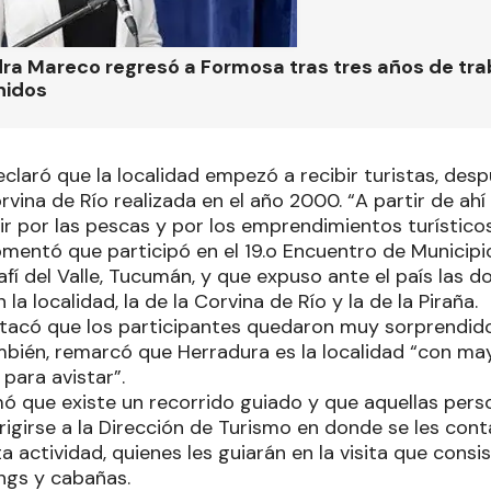
ra Mareco regresó a Formosa tras tres años de tra
nidos
eclaró que la localidad empezó a recibir turistas, desp
rvina de Río realizada en el año 2000. “A partir de ahí
r por las pescas y por los emprendimientos turísticos
omentó que participó en el 19.o Encuentro de Municipi
afí del Valle, Tucumán, y que expuso ante el país las d
 la localidad, la de la Corvina de Río y la de la Piraña.
acó que los participantes quedaron muy sorprendido
bién, remarcó que Herradura es la localidad “con ma
para avistar”.
rmó que existe un recorrido guiado y que aquellas per
rigirse a la Dirección de Turismo en donde se les con
a actividad, quienes les guiarán en la visita que consi
ngs y cabañas.