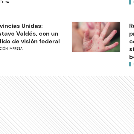
ÍTICA
vincias Unidas:
R
tavo Valdés, con un
p
ido de visión federal
c
s
CIÓN IMPRESA
b