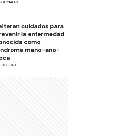
POLICIALES
eiteran cuidados para
revenir la enfermedad
onocida como
índrome mano-ano-
oca
SOCIEDAD