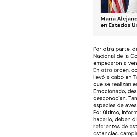
María Alejand
en Estados U
Por otra parte, d
Nacional de la Co
empezaron a veni
En otro orden, c
llevó a cabo en T
que se realizan en
Emocionado, dest
desconocían. Tam
especies de aves 
Por último, info
hacerlo, deben di
referentes de est
estancias, campi