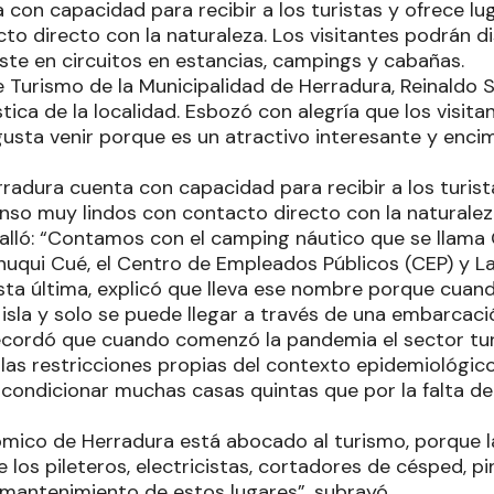
 con capacidad para recibir a los turistas y ofrece 
to directo con la naturaleza. Los visitantes podrán di
ste en circuitos en estancias, campings y cabañas.
 Turismo de la Municipalidad de Herradura, Reinaldo Sa
stica de la localidad. Esbozó con alegría que los visita
gusta venir porque es un atractivo interesante y en
radura cuenta con capacidad para recibir a los turist
nso muy lindos con contacto directo con la naturalez
etalló: “Contamos con el camping náutico que se llama
qui Cué, el Centro de Empleados Públicos (CEP) y La I
esta última, explicó que lleva ese nombre porque cuan
sla y solo se puede llegar a través de una embarcaci
recordó que cuando comenzó la pandemia el sector tu
 las restricciones propias del contexto epidemiológic
acondicionar muchas casas quintas que por la falta de
ómico de Herradura está abocado al turismo, porque
e los pileteros, electricistas, cortadores de césped, pi
l mantenimiento de estos lugares”, subrayó.