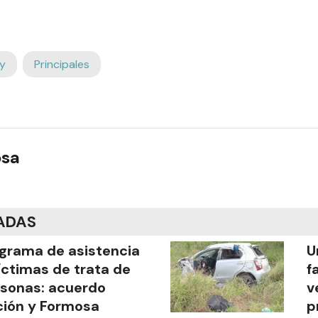
y
Principales
osa
ADAS
grama de asistencia
U
íctimas de trata de
f
sonas: acuerdo
v
ión y Formosa
p