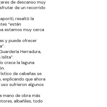
lugares de descanso muy
sfrutar de un recorrido
poriti, resaltó la
ntes “están
cima estamos muy cerca
as y puede ofrecer
a”.
 Guardería Herradura,
slita”.
do crece la laguna
ón.
rístico de cabañas se
o, explicando que ahora
 uso sufrieron algunos
 la mano de obra más
ntores, albañiles, todo