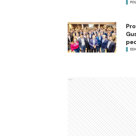
POL
Pro
Gus
ped
EDI
Ads