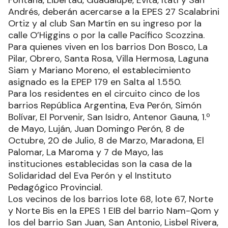
Fontana, Libertad, Guadalupe, Evita, Itatí y San
Andrés, deberán acercarse a la EPES 27 Scalabrini
Ortiz y al club San Martín en su ingreso por la
calle O’Higgins o por la calle Pacífico Scozzina.
Para quienes viven en los barrios Don Bosco, La
Pilar, Obrero, Santa Rosa, Villa Hermosa, Laguna
Siam y Mariano Moreno, el establecimiento
asignado es la EPEP 179 en Salta al 1.550.
Para los residentes en el circuito cinco de los
barrios República Argentina, Eva Perón, Simón
Bolívar, El Porvenir, San Isidro, Antenor Gauna, 1.º
de Mayo, Luján, Juan Domingo Perón, 8 de
Octubre, 20 de Julio, 8 de Marzo, Maradona, El
Palomar, La Maroma y 7 de Mayo, las
instituciones establecidas son la casa de la
Solidaridad del Eva Perón y el Instituto
Pedagógico Provincial.
Los vecinos de los barrios lote 68, lote 67, Norte
y Norte Bis en la EPES 1 EIB del barrio Nam-Qom y
los del barrio San Juan, San Antonio, Lisbel Rivera,