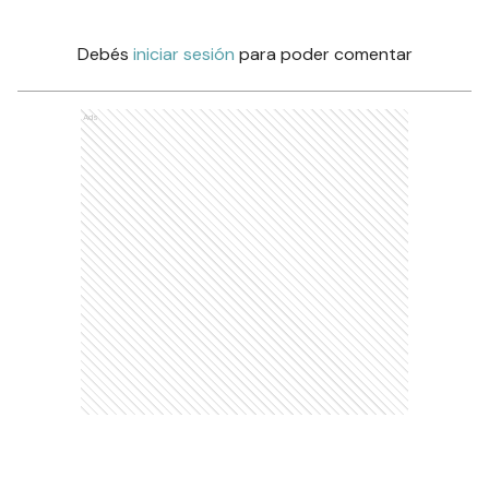
Debés
iniciar sesión
para poder comentar
Ads