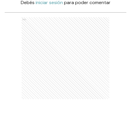
Debés
iniciar sesión
para poder comentar
Ads