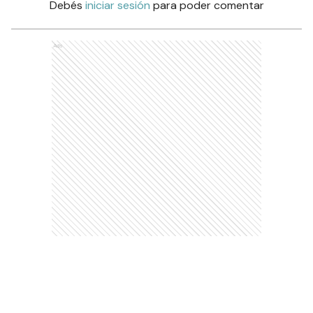
Debés
iniciar sesión
para poder comentar
Ads