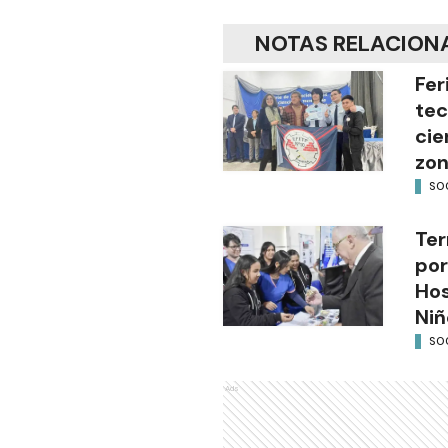
NOTAS RELACION
Fer
tec
cie
zon
SO
Ter
por
Hos
Niñ
SO
Ads