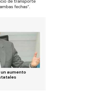
vicio de transporte
n ambas fechas”.
ó un aumento
statales