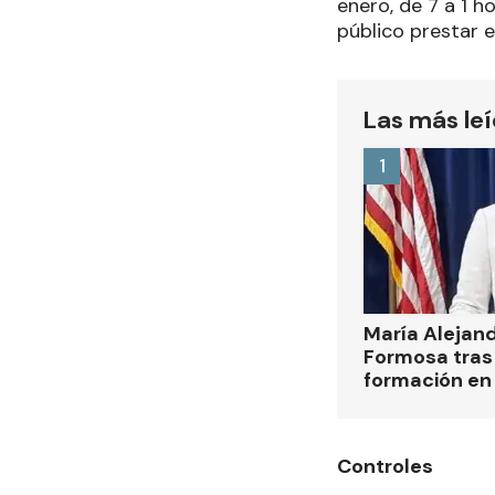
enero, de 7 a 1 h
público prestar 
Las más le
1
María Alejan
Formosa tras 
formación en
Controles