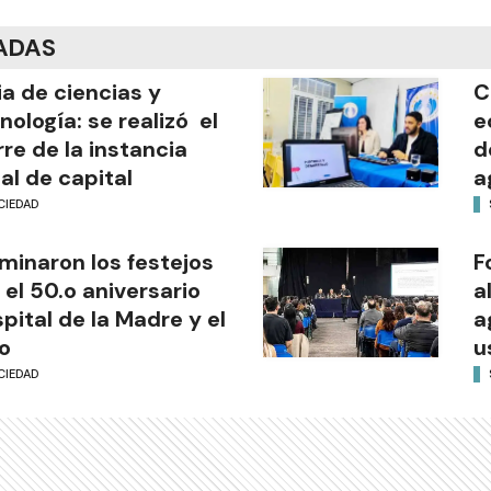
ADAS
ia de ciencias y
C
nología: se realizó el
e
rre de la instancia
d
al de capital
a
CIEDAD
minaron los festejos
F
 el 50.o aniversario
a
pital de la Madre y el
a
o
u
CIEDAD