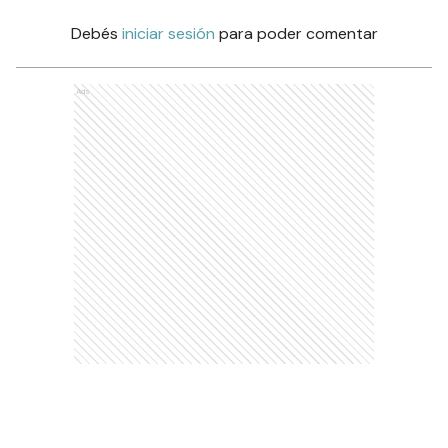
Debés
iniciar sesión
para poder comentar
Ads