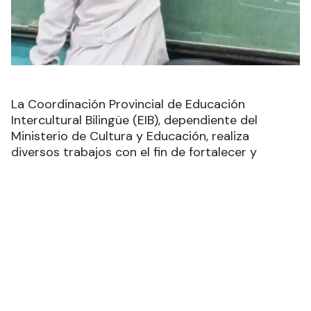
La Coordinación Provincial de Educación
Intercultural Bilingüe (EIB), dependiente del
Ministerio de Cultura y Educación, realiza
diversos trabajos con el fin de fortalecer y
desarrollar la diversidad cultural, desde una
valoración positiva de las identidades.
En el marco del Día del Aborigen Americano,
unidades educativas y comunidades llevaron a
cabo múltiples actividades para acompañar y
continuar contribuyendo al mejoramiento de las
relaciones interculturales, basadas en el respeto,
diálogo y en la responsabilidad compartida de
construir un mejor lugar para vivir, que incluya a