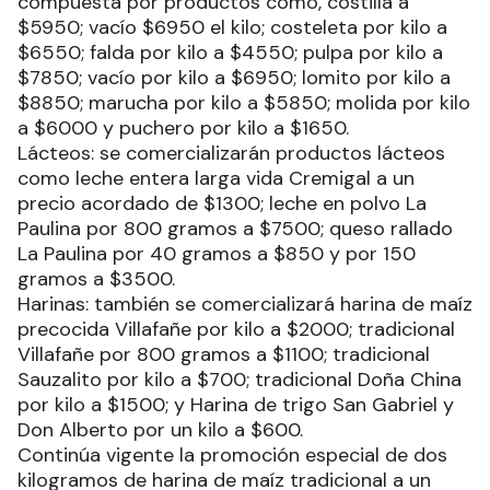
compuesta por productos como, costilla a
$5950; vacío $6950 el kilo; costeleta por kilo a
$6550; falda por kilo a $4550; pulpa por kilo a
$7850; vacío por kilo a $6950; lomito por kilo a
$8850; marucha por kilo a $5850; molida por kilo
a $6000 y puchero por kilo a $1650.
Lácteos: se comercializarán productos lácteos
como leche entera larga vida Cremigal a un
precio acordado de $1300; leche en polvo La
Paulina por 800 gramos a $7500; queso rallado
La Paulina por 40 gramos a $850 y por 150
gramos a $3500.
Harinas: también se comercializará harina de maíz
precocida Villafañe por kilo a $2000; tradicional
Villafañe por 800 gramos a $1100; tradicional
Sauzalito por kilo a $700; tradicional Doña China
por kilo a $1500; y Harina de trigo San Gabriel y
Don Alberto por un kilo a $600.
Continúa vigente la promoción especial de dos
kilogramos de harina de maíz tradicional a un