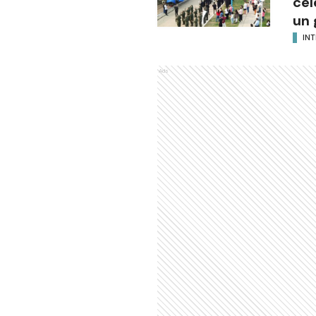
cel
un 
INT
Ads