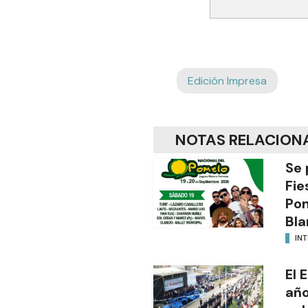
Edición Impresa
NOTAS RELACION
Se 
Fie
Po
Bla
INT
El 
año