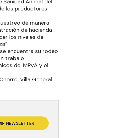
de Sanidad Animal del
de los productores
 muestreo de manera
ntración de hacienda
er los niveles de
za”.
 se encuentra su rodeo
un trabajo
icos del MPyA y el
Chorro, Villa General
BIR NEWSLETTER