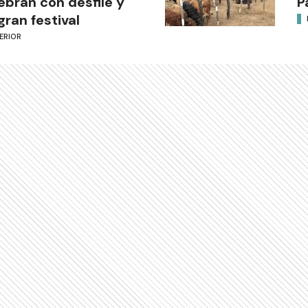
ebran con desfile y
P
gran festival
ERIOR