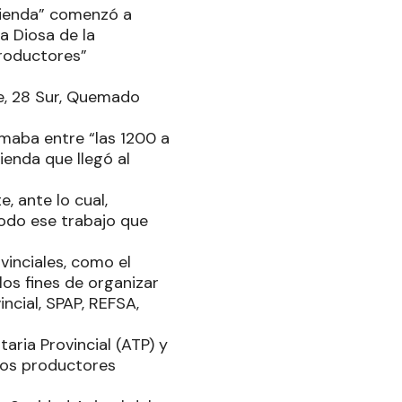
acienda” comenzó a
a Diosa de la
productores”
te, 28 Sur, Quemado
imaba entre “las 1200 a
ienda que llegó al
, ante lo cual,
todo ese trabajo que
vinciales, como el
los fines de organizar
incial, SPAP, REFSA,
aria Provincial (ATP) y
 los productores