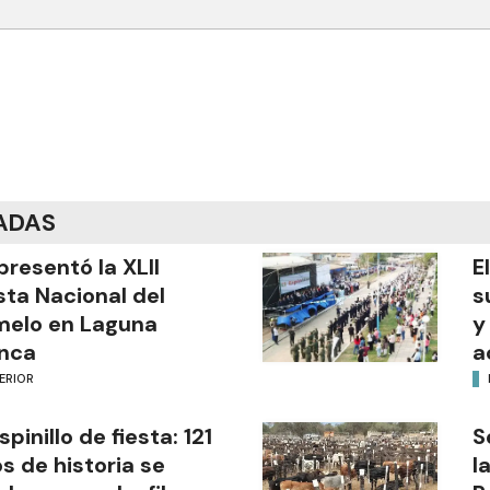
ADAS
presentó la XLII
E
sta Nacional del
s
melo en Laguna
y
nca
a
ERIOR
Espinillo de fiesta: 121
S
s de historia se
l