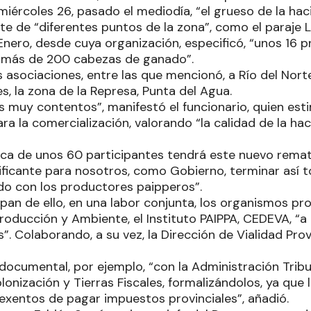
miércoles 26, pasado el mediodía, “el grueso de la h
te de “diferentes puntos de la zona”, como el paraje L
Enero, desde cuya organización, especificó, “unos 16 
 “más de 200 cabezas de ganado”.
 asociaciones, entre las que mencionó, a Río del Nor
s, la zona de la Represa, Punta del Agua.
s muy contentos”, manifestó el funcionario, quien est
a la comercialización, valorando “la calidad de la hac
ca de unos 60 participantes tendrá este nuevo remate
tificante para nosotros, como Gobierno, terminar así 
do con los productores paipperos”.
pan de ello, en una labor conjunta, los organismos pro
Producción y Ambiente, el Instituto PAIPPA, CEDEVA, “a 
”. Colaborando, a su vez, la Dirección de Vialidad Prov
documental, por ejemplo, “con la Administración Tribut
olonización y Tierras Fiscales, formalizándolos, ya que
exentos de pagar impuestos provinciales”, añadió.