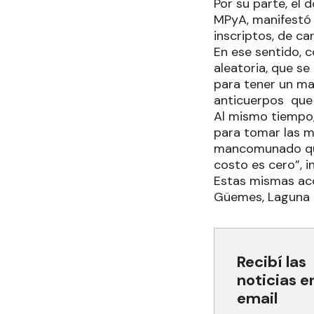
Por su parte, el 
MPyA, manifestó 
inscriptos, de ca
En ese sentido, 
aleatoria, que s
para tener un ma
anticuerpos que 
Al mismo tiempo,
para tomar las me
mancomunado que 
costo es cero”, i
Estas mismas acci
Güemes, Laguna B
Recibí las
noticias e
email