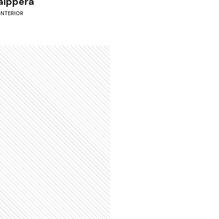
aippera
INTERIOR