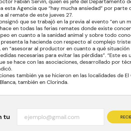
doctor Fabián Servín, quien es jefe del Departamento 
a esta Agencia que “hay mucha ansiedad” por parte 
ra al remate de este jueves 27.
consignó que se trabajó en la previa al evento “en un
e hace en todas las ferias remates donde existe conce
peo en cuanto a la sanidad animal y sobre todo conoc
presenta la hacienda con respecto al complejo triste
 en “asesorar al productor en cuanto a qué situación
didas necesarias para evitar las pérdidas”. “Este es 
se hace con las asociaciones, desarrollado por técn
ndicó.
ones también ya se hicieron en las localidades de El 
lanca, también en Clorinda.
n tu
RECI