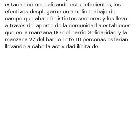
estarían comercializando estupefacientes, los
efectivos desplegaron un amplio trabajo de
campo que abarcó distintos sectores y los llevó
a través del aporte de la comunidad a establecer
que en la manzana 110 del barrio Solidaridad y la
manzana 27 del barrio Lote 111 personas estarían
llevando a cabo la actividad ilícita de
comercialización de estupefacientes de
marihuana, cocaína y psicofármacos, entre otras.
El trabajo desplegado en terreno fue
direccionado por el juez de Instrucción y
Correccional Contra el Narcocrimen y en la etapa
investigativa fueron recabándose elementos
probatorios que daban cuenta de la actividad
ilícita, estableciéndose la identidad de los
potenciales proveedores de estupefacientes, por
lo que solicitó al magistrado interviniente las
órdenes de allanamientos.
En la jornada de ayer en horas de la mañana, los