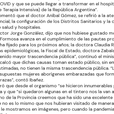
OVID y que se puede llegar a transformar en el hosp
 Terapia Intensiva) de la República Argentina”.
comentó que el doctor Aníbal Gómez, se refirió a la a
incial, la configuración de los Distritos Sanitarios y l
 salud y hospitales.
octor Jorge González, dijo que nos hubiese gustado 
 Formosa avanza en el cumplimiento de las pautas pr
ha fijado para los próximos años; la doctora Claudia 
 epidemiológicas, la Fiscal de Estado, doctora Zabala
enido mayor trascendencia pública”, continuó el minis
ecalcó que dichas causas toman estado público, sin 
stimadas, no tienen la misma trascendencia pública. “
6 supuestas mujeres aborígenes embarazadas que for
azas”, contó Ibañez.
uró que desde el organismo “se hicieron innumerables
 y que “si quedaron algunas en el tintero nos la van a
no de la Provincia creemos que ha sido una excelente
no es lo mismo que nos hubieran visitado de manera
ue le mostramos en imágenes, pero cuando la pandemia