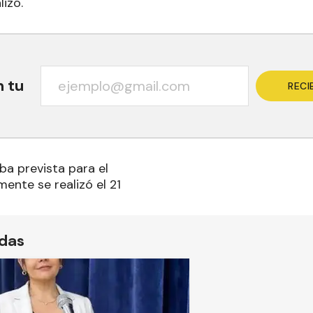
lizó.
n tu
RECI
ba prevista para el
lmente se realizó el 21
ídas