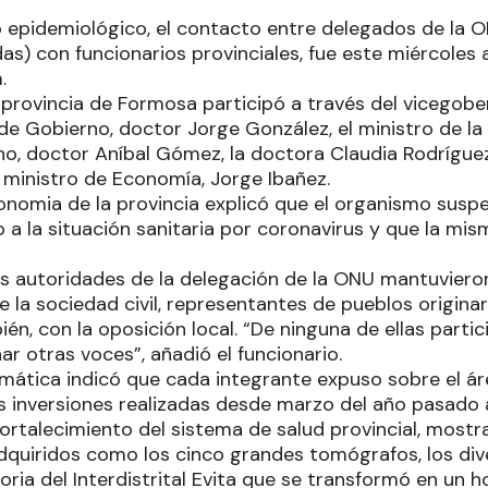
 epidemiológico, el contacto entre delegados de la 
as) con funcionarios provinciales, fue este miércoles 
.
a provincia de Formosa participó a través del vicegob
o de Gobierno, doctor Jorge González, el ministro de 
o, doctor Aníbal Gómez, la doctora Claudia Rodríguez,
l ministro de Economía, Jorge Ibañez.
onomia de la provincia explicó que el organismo suspen
 a la situación sanitaria por coronavirus y que la mis
as autoridades de la delegación de la ONU mantuviero
 la sociedad civil, representantes de pueblos origina
n, con la oposición local. “De ninguna de ellas parti
r otras voces”, añadió el funcionario.
emática indicó que cada integrante expuso sobre el ár
as inversiones realizadas desde marzo del año pasado
fortalecimiento del sistema de salud provincial, most
quiridos como los cinco grandes tomógrafos, los div
storia del Interdistrital Evita que se transformó en un