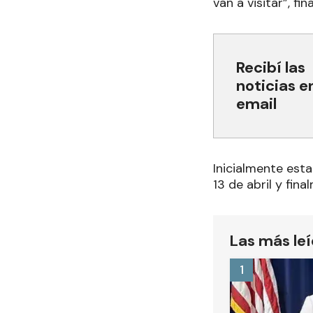
van a visitar”, fina
Recibí las
noticias e
email
Inicialmente esta
13 de abril y fina
Las más le
1