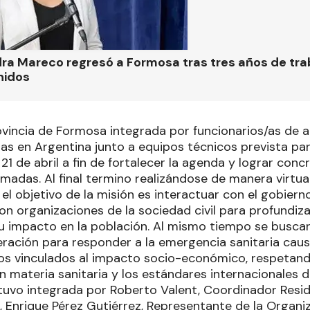
ra Mareco regresó a Formosa tras tres años de tra
nidos
ovincia de Formosa integrada por funcionarios/as de a
s en Argentina junto a equipos técnicos prevista para 
21 de abril a fin de fortalecer la agenda y lograr concr
adas. Al final termino realizándose de manera virtual
 objetivo de la misión es interactuar con el gobierno
n organizaciones de la sociedad civil para profundizar
u impacto en la población. Al mismo tiempo se buscará
ración para responder a la emergencia sanitaria cau
s vinculados al impacto socio-económico, respetand
en materia sanitaria y los estándares internacionales
tuvo integrada por Roberto Valent, Coordinador Resi
, Enrique Pérez Gutiérrez, Representante de la Organi