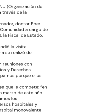
ONU (Organización de
a través de la
ernador, doctor Eber
la Comunidad a cargo de
 la Fiscal de Estado,
dió la visita
ma se realizó de
n reuniones con
rios y Derechos
cipamos porque ellos
ea que le compete: “en
 a marzo de este año
ramos los
ersos hospitales y
 hospital monovalente