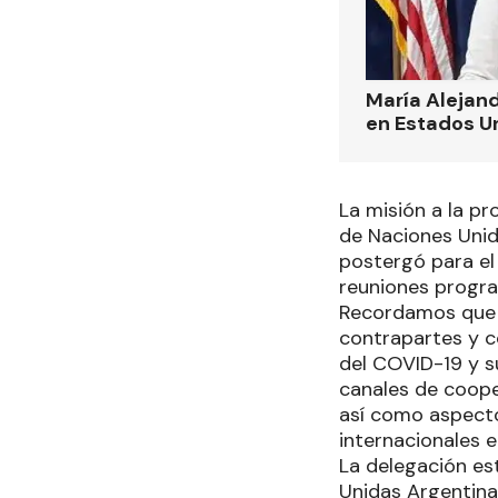
María Alejand
en Estados U
La misión a la pr
de Naciones Unida
postergó para el 
reuniones program
Recordamos que el
contrapartes y co
del COVID-19 y s
canales de coope
así como aspecto
internacionales 
La delegación es
Unidas Argentina