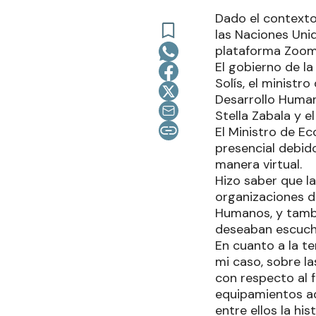
Dado el contexto
las Naciones Unid
plataforma Zoom
El gobierno de l
Solís, el ministr
Desarrollo Human
Stella Zabala y e
El Ministro de Ec
presencial debido
manera virtual.
Hizo saber que l
organizaciones de
Humanos, y tambié
deseaban escucha
En cuanto a la t
mi caso, sobre l
con respecto al 
equipamientos ad
entre ellos la hi