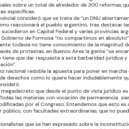
pales sobre un total de alrededor de 300 reformas qu
as específicas.
ovincial consideró que se trata de “un DNU abiertamen
ómo reaccionará el pueblo argentino, tras destacar la
sucedieron en Capital Federal y varias provincias arg
el Gobierno de Formosa “no compartimos en absoluto”
 gente todavía no tiene conocimiento de la magnitud de
ravés de protestas, en Buenos Aires la gente “se enca
iene que dar respuesta a esta barbaridad jurídica y p
ación”.
rno nacional redobla la apuesta para poner en marcha
 de derechos como lo quiere hacer indudablemente q
onsideró.
e megadecreto que desde el punto de vista jurídico e
. Todas las materias con vocación de permanencia sie
odificadas por el Congreso. Entendemos que esto es 
 público, con facultades extraordinarias, que no pued
cionalistas que se han expresado sobre la inconstituc