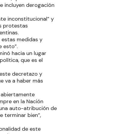
e incluyen derogación
te inconstitucional” y
s protestas
entinas.
 estas medidas y
 esto”.
minó hacia un lugar
olítica, que es el
 este decretazo y
ue va a haber más
s abiertamente
mpre en la Nación
una auto-atribución de
e terminar bien”,
ionalidad de este