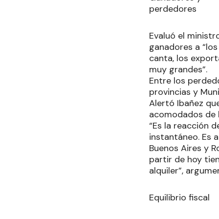
perdedores
Evaluó el minist
ganadores a “los
canta, los export
muy grandes”.
Entre los perdedo
provincias y Muni
Alertó Ibañez qu
acomodados de l
“Es la reacción 
instantáneo. Es 
Buenos Aires y Ro
partir de hoy tie
alquiler”, argume
Equilibrio fiscal