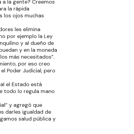
da a la gente? Creemos
ra la rápida
os los ojos muchas
dores les elimina
o por ejemplo la Ley
inquilino y al dueño de
 puedan y en la moneda
 los más necesitados”.
iento, por eso creo
l Poder Judicial, pero
al el Estado está
ue todo lo regula mano
ial” y agregó que
es darles igualdad de
ngamos salud pública y