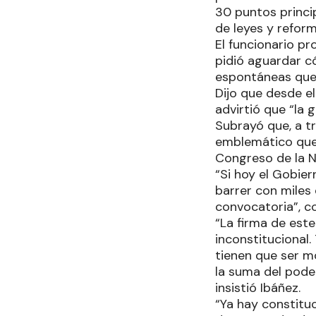
30 puntos princi
de leyes y reform
El funcionario pr
pidió aguardar c
espontáneas que 
Dijo que desde 
advirtió que “la
Subrayó que, a t
emblemático que t
Congreso de la N
“Si hoy el Gobie
barrer con miles
convocatoria”, c
“La firma de est
inconstitucional
tienen que ser m
la suma del poder
insistió Ibáñez.
“Ya hay constitu