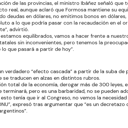
uación de las provincias, el ministro Ibáñez señaló que
cto real, aunque aclaró que Formosa mantiene su equilib
o deudas en dólares, no emitimos bonos en dólares,
luto a lo que podría pasar con la recaudación en el o
”, advirtió.
 estamos equilibrados, vamos a hacer frente a nuest
statales sin inconvenientes, pero tenemos la preocupa
 lo que pasará a partir de hoy”.
un verdadero “efecto cascada” a partir de la suba de p
 se traducen en alzas en distintos rubros.
ión total de la economía, derogar más de 300 leyes, 
terminará, pero es una barbaridad, no se pueden ad
 esto tenía que ir al Congreso, no vemos la necesidad
DNU”, expresó tras argumentar que “es un decretazo 
argentinos”.