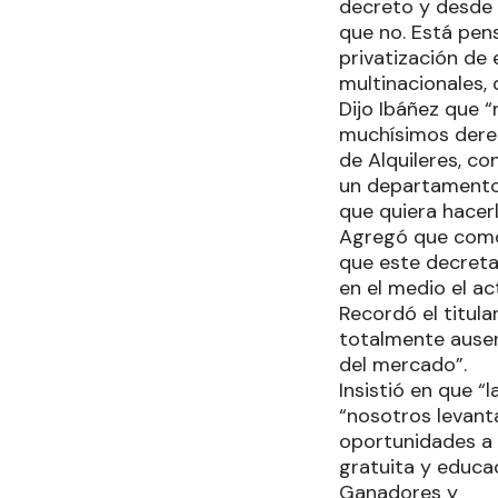
decreto y desde e
que no. Está pen
privatización de 
multinacionales, 
Dijo Ibáñez que “
muchísimos derec
de Alquileres, co
un departamento 
que quiera hacer
Agregó que como
que este decreta
en el medio el act
Recordó el titula
totalmente ausent
del mercado”.
Insistió en que 
“nosotros levanta
oportunidades a 
gratuita y educac
Ganadores y