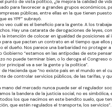
l punto de vista político, ¿le mejora la calidad de vi
sado para favorecer a grandes grupos económicos, pa
empresas públicas, entre ellas en la que tienen puest
que es YPF” subrayó.
no veo cuál es el beneficio para la gente. A los trabaja
hos. Hay una catarata de derogaciones de leyes, com
n la intención de colocar en igualdad de posiciones al 
para que pacten un contrato en el tiempo que ellos
lo el dueño. Nos parece una barbaridad no proteger a
 Gobierno “estamos en las antípodas de este pensam
zo no puede terminar bien, o lo deroga el Congreso o e
or principal va a ser la gente y la política”.
r de Hacienda que “no existe país en el mundo en el cu
e de controlar servicios públicos, de las tarifas, y q
“la mano del mercado nunca puede ser el regulador soc
mos la bandera de la justicia social, no es simbólica, 
todos los que nacimos en este bendito suelo, que te
ión, que estén regulados el transporte, los servicios”.