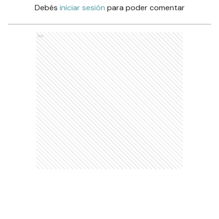
Debés
iniciar sesión
para poder comentar
Ads