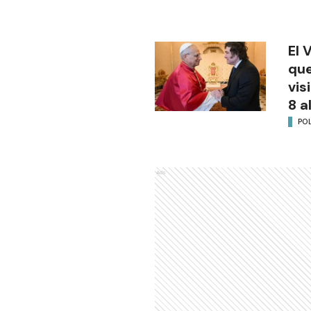
El 
que
vis
8 a
POL
Ads