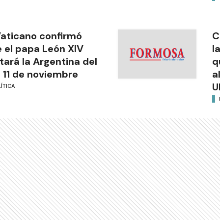
Vaticano confirmó
C
 el papa León XIV
l
itará la Argentina del
q
l 11 de noviembre
a
U
ÍTICA