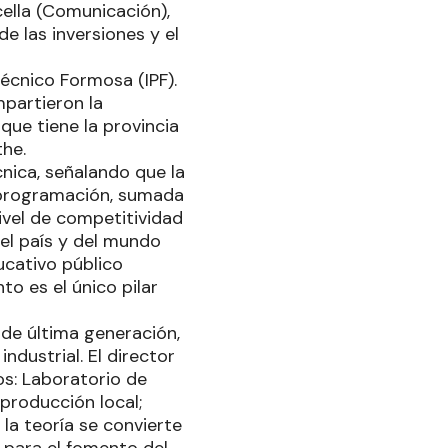
cella (Comunicación),
de las inversiones y el
técnico Formosa (IPF).
mpartieron la
que tiene la provincia
he.
écnica, señalando que la
a programación, sumada
ivel de competitividad
del país y del mundo
ucativo público
to es el único pilar
 de última generación,
ndustrial. El director
os: Laboratorio de
producción local;
a teoría se convierte