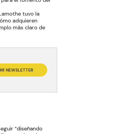
 para el fomento del
Lamothe tuvo la
 cómo adquieren
emplo más claro de
BIR NEWSLETTER
seguir “diseñando