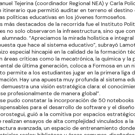
nuel Tejerina (coordinador Regional NEA) y Carla Poli
 itinerario que permitió auditar en terreno el destino 
as políticas educativas en los jóvenes formoseños.
 más destacados de la recorrida fue el Instituto Poli
ades no solo observaron la infraestructura, sino que co
 alumnado. “Apreciamos la mirada holística e integral 
puesta que hace al sistema educativo”, subrayó Lamot
I hizo especial hincapié en la calidad de la formación t
en áreas críticas como la mecatrónica, la química y l
mental de última generación, coloca a Formosa en un n
sto permite a los estudiantes jugar en la primera liga 
rmación. Hay una apuesta muy profunda al sistema ed
al demuestra una visión estratégica clara: el conocimien
arse profesionalmente de manera global”.
a, se pudo constatar la incorporación de 50 notebooks
spensables para el desarrollo de software y el diseño i
Gorostegui, guió a la comitiva por espacios estratégic
 realizan ensayos de alta complejidad vinculados a la 
ctura avanzada, un espacio de entrenamiento donde l