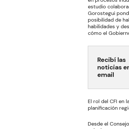
en procesos indu
estudio colabora
Gorostegui ponde
posibilidad de h
habilidades y de
cómo el Gobierno
Recibí las
noticias e
email
El rol del CFI en l
planificación reg
Desde el Consejo