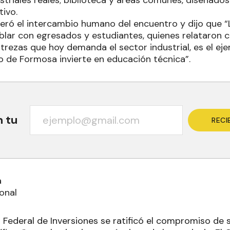
striales reales; biblioteca y áreas comunes, diseñados
tivo.
ró el intercambio humano del encuentro y dijo que “
ablar con egresados y estudiantes, quienes relataron
strezas que hoy demanda el sector industrial, es el ej
 de Formosa invierte en educación técnica”.
n tu
RECI
a
ional
 Federal de Inversiones se ratificó el compromiso de 