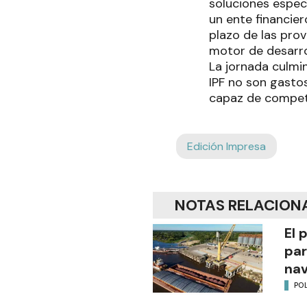
soluciones especí
un ente financie
plazo de las pro
motor de desarro
La jornada culmin
IPF no son gasto
capaz de competi
Edición Impresa
NOTAS RELACION
El 
par
na
POL