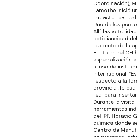
Coordinación), Ma
Lamothe inició un
impacto real de l
Uno de los puntos
Allí, las autorid
cotidianeidad del
respecto de la a
El titular del CF
especialización 
al uso de instru
internacional: “E
respecto a la fo
provincial, lo cu
real para insert
Durante la visit
herramientas indi
del IPF, Horacio 
química donde se
Centro de Manufa