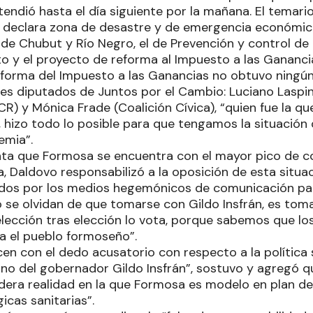
endió hasta el día siguiente por la mañana. El temario
 declara zona de desastre y de emergencia económica
 de Chubut y Río Negro, el de Prevención y control de
to y el proyecto de reforma al Impuesto a las Gananci
eforma del Impuesto a las Ganancias no obtuvo ningún
res diputados de Juntos por el Cambio: Luciano Laspi
R) y Mónica Frade (Coalición Cívica), “quien fue la qu
s, hizo todo lo posible para que tengamos la situació
emia”.
nta que Formosa se encuentra con el mayor pico de c
a, Daldovo responsabilizó a la oposición de esta situac
os por los medios hegemónicos de comunicación par
 se olvidan de que tomarse con Gildo Insfrán, es tom
elección tras elección lo vota, porque sabemos que lo
ra el pueblo formoseño”.
n con el dedo acusatorio con respecto a la política 
no del gobernador Gildo Insfrán”, sostuvo y agregó q
dera realidad en la que Formosa es modelo en plan de
icas sanitarias”.