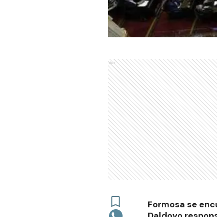
Ads
Formosa se encu
Daldovo responsa