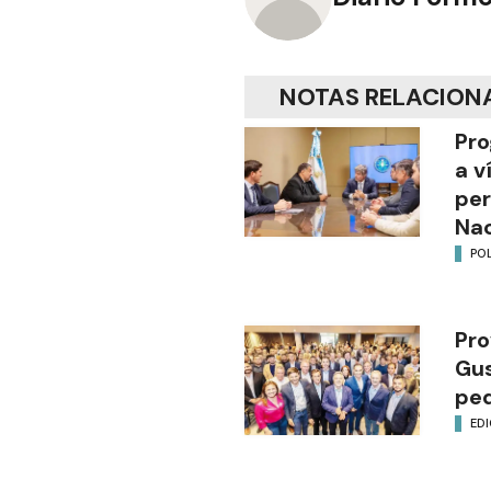
NOTAS RELACION
Pro
a v
per
Nac
POL
Pro
Gus
ped
EDI