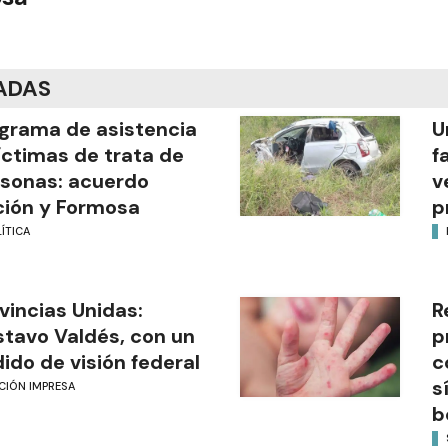
ADAS
grama de asistencia
U
íctimas de trata de
f
sonas: acuerdo
v
ión y Formosa
p
ÍTICA
vincias Unidas:
R
tavo Valdés, con un
p
ido de visión federal
c
s
CIÓN IMPRESA
b