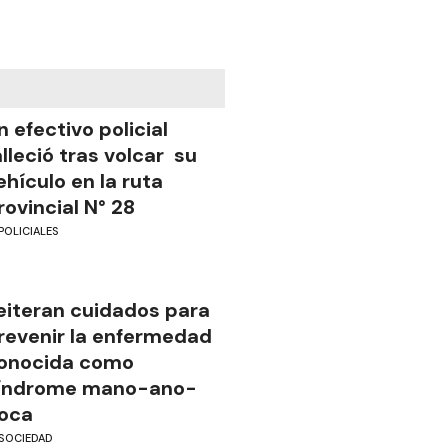
n efectivo policial
alleció tras volcar su
ehículo en la ruta
rovincial N° 28
POLICIALES
eiteran cuidados para
revenir la enfermedad
onocida como
índrome mano-ano-
oca
SOCIEDAD