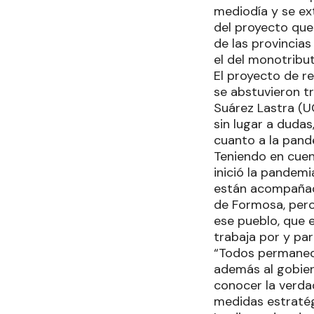
mediodía y se ext
del proyecto que
de las provincias
el del monotribu
El proyecto de r
se abstuvieron t
Suárez Lastra (UC
sin lugar a duda
cuanto a la pand
Teniendo en cue
inició la pandemi
están acompañad
de Formosa, pero
ese pueblo, que 
trabaja por y pa
“Todos permanece
además al gobier
conocer la verda
medidas estratég