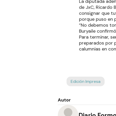
La diputada adem
de JxC, Ricardo B
consignar que tuv
porque puso en pe
“No debemos toma
Buryaile confirmó
Para terminar, s
preparados por p
calumnias en con
Edición Impresa
Autor
Diario Form