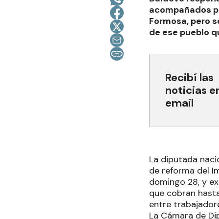
acompañados por
Formosa, pero s
de ese pueblo qu
Recibí las
noticias e
email
La diputada naci
de reforma del I
domingo 28, y ex
que cobran hasta
entre trabajadore
La Cámara de Dip