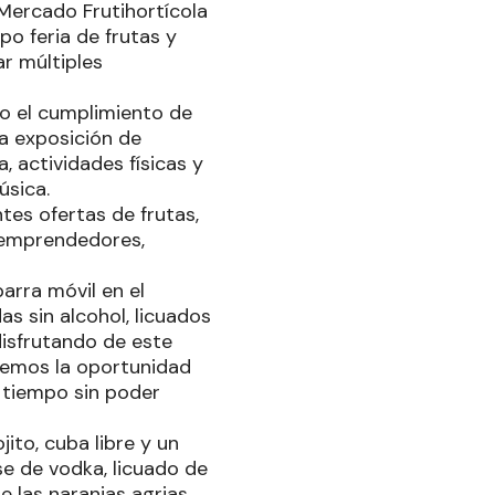
 Mercado Frutihortícola
po feria de frutas y
ar múltiples
jo el cumplimiento de
la exposición de
 actividades físicas y
úsica.
es ofertas de frutas,
, emprendedores,
arra móvil en el
s sin alcohol, licuados
isfrutando de este
nemos la oportunidad
 tiempo sin poder
ito, cuba libre y un
e de vodka, licuado de
e las naranjas agrias,