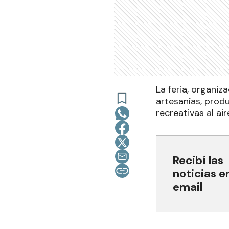
La feria, organiz
artesanías, prod
recreativas al ai
Recibí las
noticias e
email