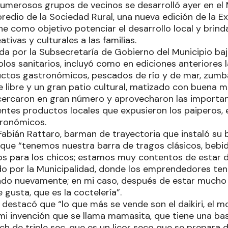
 numerosos grupos de vecinos se desarrolló ayer en el
predio de la Sociedad Rural, una nueva edición de la Ex
ne como objetivo potenciar el desarrollo local y brind
tivas y culturales a las familias.
ada por la Subsecretaría de Gobierno del Municipio ba
los sanitarios, incluyó como en ediciones anteriores 
uctos gastronómicos, pescados de río y de mar, zumba,
re libre y un gran patio cultural, matizado con buena m
cercaron en gran número y aprovecharon las important
entes productos locales que expusieron los paiperos
tronómicos.
abián Rattaro, barman de trayectoria que instaló su b
que “tenemos nuestra barra de tragos clásicos, bebida
os para los chicos; estamos muy contentos de estar d
o por la Municipalidad, donde los emprendedores te
ndo nuevamente; en mi caso, después de estar mucho
e gusta, que es la coctelería”.
estacó que “lo que más se vende son el daikiri, el moj
mi invención que se llama mamasita, que tiene una bas
h de triple sec, que es un licor seco que se prepara d