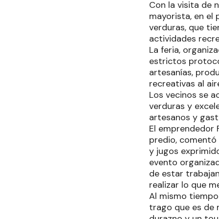
Con la visita de
mayorista, en el 
verduras, que tie
actividades recrea
La feria, organiz
estrictos protoco
artesanías, prod
recreativas al ai
Los vecinos se a
verduras y excel
artesanos y gas
El emprendedor F
predio, comentó 
y jugos exprimid
evento organizad
de estar trabaja
realizar lo que m
Al mismo tiempo d
trago que es de 
durazno y un touc