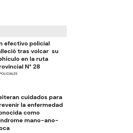
n efectivo policial
alleció tras volcar su
ehículo en la ruta
rovincial N° 28
POLICIALES
eiteran cuidados para
revenir la enfermedad
onocida como
índrome mano-ano-
oca