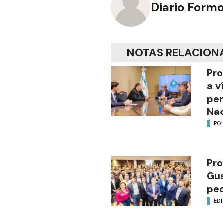
Diario Form
NOTAS RELACION
Pro
a v
per
Nac
POL
Pro
Gus
ped
EDI