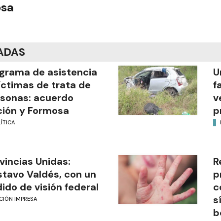
osa
ADAS
grama de asistencia
U
íctimas de trata de
f
sonas: acuerdo
v
ión y Formosa
p
ÍTICA
vincias Unidas:
R
tavo Valdés, con un
p
ido de visión federal
c
s
CIÓN IMPRESA
b