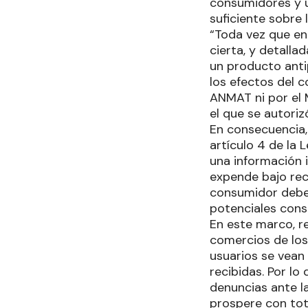
consumidores y us
suficiente sobre 
“Toda vez que en
cierta, y detalla
un producto anti
los efectos del 
ANMAT ni por el M
el que se autoriz
En consecuencia, 
artículo 4 de la
una información 
expende bajo rec
consumidor debe r
potenciales cons
En este marco, re
comercios de los
usuarios se vean 
recibidas. Por lo
denuncias ante l
prospere con tota