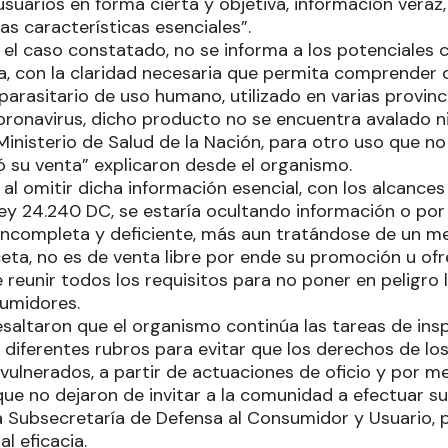
uarios en forma cierta y objetiva, información veraz, 
las características esenciales”.
 el caso constatado, no se informa a los potenciales
da, con la claridad necesaria que permita comprender q
parasitario de uso humano, utilizado en varias provinc
coronavirus, dicho producto no se encuentra avalado ni
inisterio de Salud de la Nación, para otro uso que no
ó su venta” explicaron desde el organismo.
al omitir dicha información esencial, con los alcances
 Ley 24.240 DC, se estaría ocultando información o p
incompleta y deficiente, más aun tratándose de un 
eta, no es de venta libre por ende su promoción u ofr
eunir todos los requisitos para no poner en peligro l
umidores.
saltaron que el organismo continúa las tareas de insp
 diferentes rubros para evitar que los derechos de l
vulnerados, a partir de actuaciones de oficio y por m
 que no dejaron de invitar a la comunidad a efectuar s
a Subsecretaría de Defensa al Consumidor y Usuario, p
l eficacia.