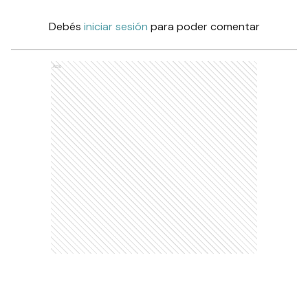
Debés
iniciar sesión
para poder comentar
Ads