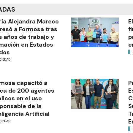
ADAS
ía Alejandra Mareco
E
resó a Formosa tras
f
s años de trabajo y
p
mación en Estados
e
dos
CIEDAD
mosa capacitó a
P
ca de 200 agentes
E
licos en el uso
C
ponsable de la
S
eligencia Artificial
T
E
CIEDAD