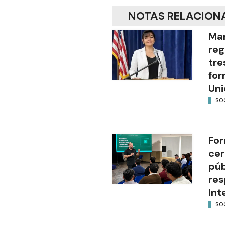
NOTAS RELACION
Mar
reg
tre
for
Uni
SO
For
cer
púb
res
Int
SO