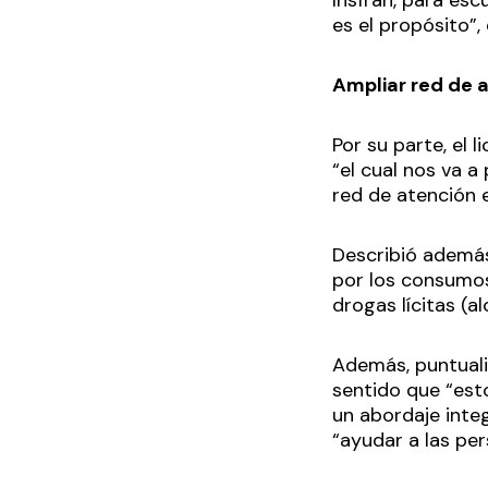
Insfrán, para es
es el propósito”,
Ampliar red de 
Por su parte, el 
“el cual nos va a
red de atención e
Describió además 
por los consumos 
drogas lícitas (a
Además, puntuali
sentido que “esto
un abordaje integ
“ayudar a las pe