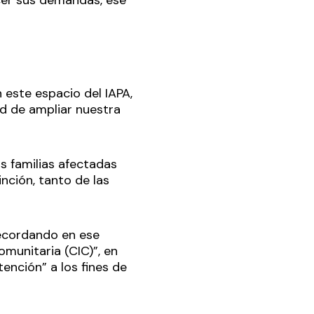
acer sus demandas, ese
 este espacio del IAPA,
ad de ampliar nuestra
as familias afectadas
nción, tanto de las
recordando en ese
omunitaria (CIC)”, en
tención” a los fines de