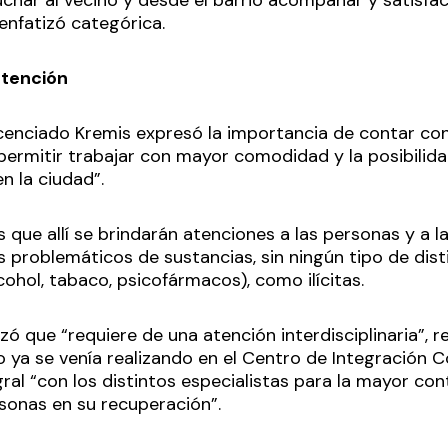
cuchar al vecino y desde el barrio acompañar y satisf
 enfatizó categórica.
atención
licenciado Kremis expresó la importancia de contar con
 permitir trabajar con mayor comodidad y la posibilid
n la ciudad”.
que allí se brindarán atenciones a las personas y a l
problemáticos de sustancias, sin ningún tipo de disti
lcohol, tabaco, psicofármacos), como ilícitas.
zó que “requiere de una atención interdisciplinaria”, 
 ya se venía realizando en el Centro de Integración C
ral “con los distintos especialistas para la mayor con
rsonas en su recuperación”.