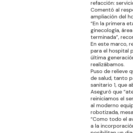
refacción: servic
Comentó al respe
ampliación del ho
“En la primera et
ginecología, área
terminada”, reco
En este marco, r
para el hospital 
última generación
realizábamos.
Puso de relieve 
de salud, tanto p
sanitario 1, que 
Aseguró que “ate
reiniciamos el se
al moderno equipa
robotizada, mesa
“Como todo el av
a la incorporació
posibilitan un di