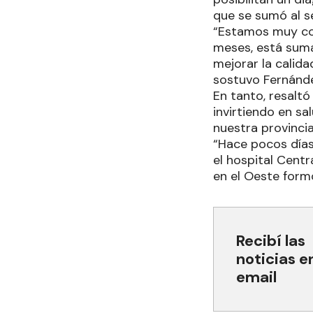
que se sumó al s
“Estamos muy con
meses, está suma
mejorar la calid
sostuvo Fernánd
En tanto, resaltó
invirtiendo en s
nuestra provincia
“Hace pocos día
el hospital Cent
en el Oeste form
Recibí las
noticias e
email