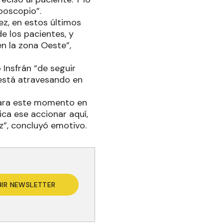
poscopio”.
ez, en estos últimos
e los pacientes, y
n la zona Oeste”,
 Insfrán “de seguir
 está atravesando en
para este momento en
ca ese accionar aquí,
z”, concluyó emotivo.
BIR NEWSLETTER