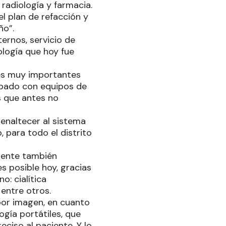
 radiología y farmacia.
 plan de refacción y
ño”.
ternos, servicio de
ología que hoy fue
 es muy importantes
uipado con equipos de
s que antes no
 enaltecer al sistema
, para todo el distrito
emente también
s posible hoy, gracias
o: cialítica
entre otros.
por imagen, en cuanto
ogía portátiles, que
ciso al paciente. Y lo