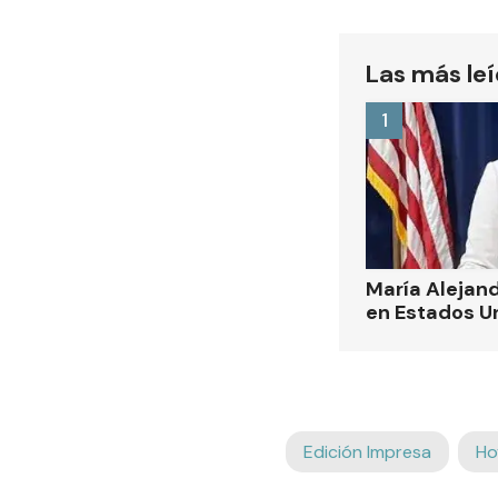
Las más le
1
María Alejand
en Estados U
Edición Impresa
Ho