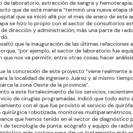
io de laboratorio, extracción de sangre y hemoterapia,
cto que de esta manera “terminó una nueva etapa del
spital que se inició allá por el mes de enero de este a
apa se hizo lo propio con el sector de consultorios ex
 de dirección y administración, más una parte de radi
rdó.
esaltó que la inauguración de las últimas refacciones
porque, “por ejemplo, el sector de laboratorio fue eq
 que nos va permitir, entre otras cosas, hacer análisi
que la concreción de este proyecto “viene realmente a
ara la localidad de Ingeniero Juárez y al mismo tiempo
abarca la zona Oeste de la provincia”.
nto a este fortalecimiento de los servicios, recient
rvicio de cirugías programadas. Indicó que todo esto e
miento con el que fue provisto el servicio de quirófan
 quirúrgica robotizada, monitores multiparamétricos, 
ance que hemos tenido en el sector de diagnóstico 
n de tecnología de punta: ecógrafo y equipo de radiol
agnóstico más certero para dar un tratamiento más pre