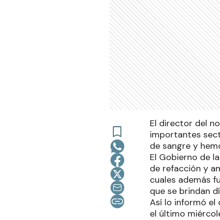
El director del 
importantes sect
de sangre y hemo
El Gobierno de la
de refacción y am
cuales además fu
que se brindan dí
Así lo informó e
el último miérco