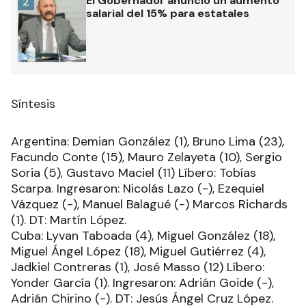
El Gobernador anunció un aumento
2
salarial del 15% para estatales
Síntesis
Argentina: Demian González (1), Bruno Lima (23),
Facundo Conte (15), Mauro Zelayeta (10), Sergio
Soria (5), Gustavo Maciel (11) Líbero: Tobías
Scarpa. Ingresaron: Nicolás Lazo (-), Ezequiel
Vázquez (-), Manuel Balagué (-) Marcos Richards
(1). DT: Martín López.
Cuba: Lyvan Taboada (4), Miguel González (18),
Miguel Ángel López (18), Miguel Gutiérrez (4),
Jadkiel Contreras (1), José Masso (12) Líbero:
Yonder García (1). Ingresaron: Adrián Goide (-),
Adrián Chirino (-). DT: Jesús Ángel Cruz López.