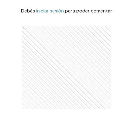
Debés
iniciar sesión
para poder comentar
Ads