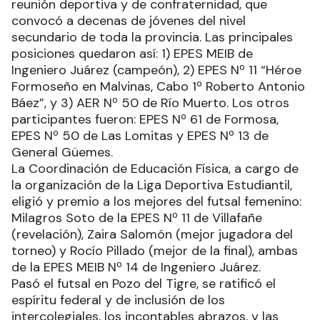
reunión deportiva y de confraternidad, que
convocó a decenas de jóvenes del nivel
secundario de toda la provincia. Las principales
posiciones quedaron así: 1) EPES MEIB de
Ingeniero Juárez (campeón), 2) EPES Nº 11 “Héroe
Formoseño en Malvinas, Cabo 1º Roberto Antonio
Báez”, y 3) AER Nº 50 de Río Muerto. Los otros
participantes fueron: EPES Nº 61 de Formosa,
EPES Nº 50 de Las Lomitas y EPES Nº 13 de
General Güemes.
La Coordinación de Educación Física, a cargo de
la organización de la Liga Deportiva Estudiantil,
eligió y premio a los mejores del futsal femenino:
Milagros Soto de la EPES Nº 11 de Villafañe
(revelación), Zaira Salomón (mejor jugadora del
torneo) y Rocío Pillado (mejor de la final), ambas
de la EPES MEIB Nº 14 de Ingeniero Juárez.
Pasó el futsal en Pozo del Tigre, se ratificó el
espíritu federal y de inclusión de los
intercolegiales, los incontables abrazos, y las