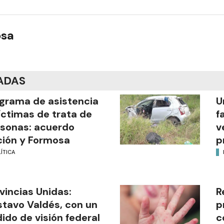
osa
ADAS
grama de asistencia
U
íctimas de trata de
f
sonas: acuerdo
v
ión y Formosa
p
ÍTICA
vincias Unidas:
R
tavo Valdés, con un
p
ido de visión federal
c