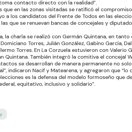
oma contacto directo con la realidad”.
ue en las zonas visitadas se ratificó el compromiso 
o a los candidatos del Frente de Todos en las eleccion
 las que se renuevan bancas de concejales y diputados
a, la charla se realizó con Germán Quintana, en tanto
omiciano Torres, Julián González, Gabino García, Dalm
lermo Torres. En La Corzuela estuvieron con Valerio G
n Quintana. También integró la comitiva el concejal W
ntactos se desarrollan de manera permanente no sol
l”, indicaron Nacif y Matearena, y agregaron que “lo 
elecciones es la defensa del modelo formoseño que d
eral, equitativo, inclusivo y solidario”.
y