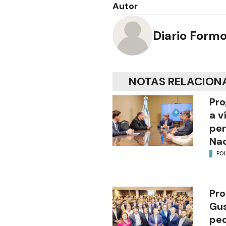
Autor
Diario Form
NOTAS RELACION
Pro
a v
per
Nac
POL
Pro
Gus
ped