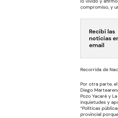
lo vivido y afir
compromiso, y un
Recibí las
noticias e
email
Recorrida de Nac
Por otra parte, e
Diego Martearena
Pozo Yacaré y La
inquietudes y ap
“Políticas públic
provincial porque