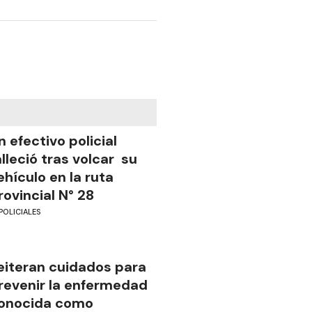
n efectivo policial
alleció tras volcar su
ehículo en la ruta
rovincial N° 28
POLICIALES
eiteran cuidados para
revenir la enfermedad
onocida como