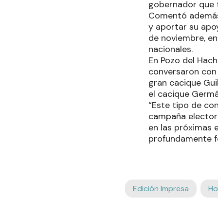
gobernador que t
Comentó además q
y aportar su apoy
de noviembre, en
nacionales.
En Pozo del Hach
conversaron con D
gran cacique Guil
el cacique Germá
“Este tipo de co
campaña electora
en las próximas 
profundamente fed
Edición Impresa
Ho