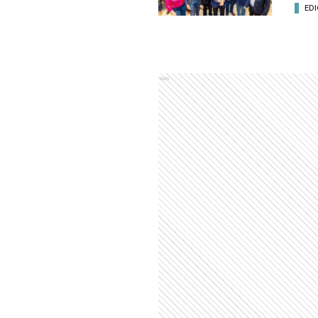
EDI
Ads