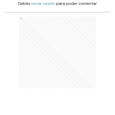
Debés
iniciar sesión
para poder comentar
Ads