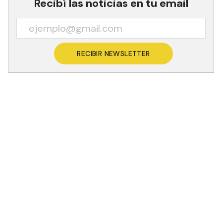
Recibí las noticias en tu email
RECIBIR NEWSLETTER
La intervención técnica, realizada en el
Departamento Ramón Lista, consistió en una
maniobra de limpieza y reparación profunda de la
cañería de producción a más de 3.800 metros de
profundidad. Durante las tareas, que demandaron
una logística especializada de gran porte debido
a la complejidad del terreno, se extrajeron más
de siete toneladas de incrustaciones acumuladas
tras años de actividad, lo que permitió liberar la
capacidad productiva del pozo.