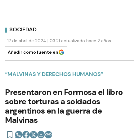
SOCIEDAD
17 de abril de 2024 | 03:21 actualizado hace 2 años
Añadir como fuente en
“MALVINAS Y DERECHOS HUMANOS”
Presentaron en Formosa el libro
sobre torturas a soldados
argentinos en la guerra de
Malvinas