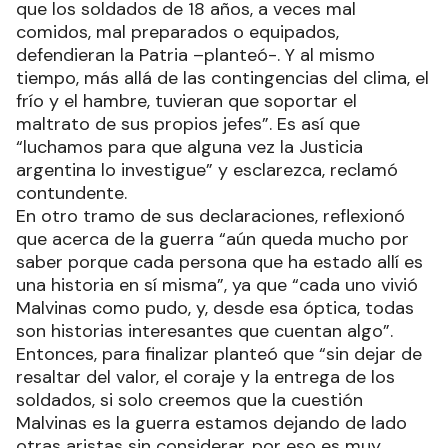
que los soldados de 18 años, a veces mal
comidos, mal preparados o equipados,
defendieran la Patria –planteó-. Y al mismo
tiempo, más allá de las contingencias del clima, el
frío y el hambre, tuvieran que soportar el
maltrato de sus propios jefes”. Es así que
“luchamos para que alguna vez la Justicia
argentina lo investigue” y esclarezca, reclamó
contundente.
En otro tramo de sus declaraciones, reflexionó
que acerca de la guerra “aún queda mucho por
saber porque cada persona que ha estado allí es
una historia en sí misma”, ya que “cada uno vivió
Malvinas como pudo, y, desde esa óptica, todas
son historias interesantes que cuentan algo”.
Entonces, para finalizar planteó que “sin dejar de
resaltar del valor, el coraje y la entrega de los
soldados, si solo creemos que la cuestión
Malvinas es la guerra estamos dejando de lado
otras aristas sin considerar, por eso es muy