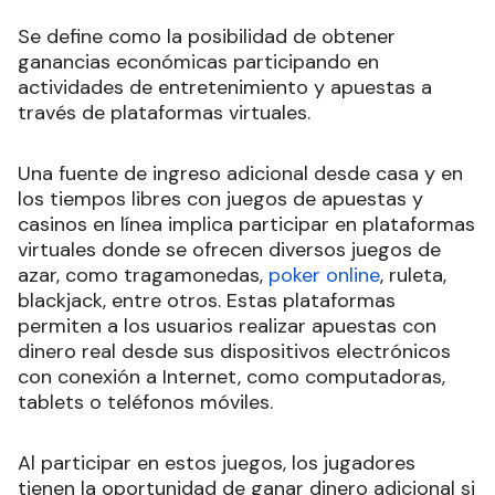
Se define como la posibilidad de obtener
ganancias económicas participando en
actividades de entretenimiento y apuestas a
través de plataformas virtuales.
Una fuente de ingreso adicional desde casa y en
los tiempos libres con juegos de apuestas y
casinos en línea implica participar en plataformas
virtuales donde se ofrecen diversos juegos de
azar, como tragamonedas,
poker online
, ruleta,
blackjack, entre otros. Estas plataformas
permiten a los usuarios realizar apuestas con
dinero real desde sus dispositivos electrónicos
con conexión a Internet, como computadoras,
tablets o teléfonos móviles.
Al participar en estos juegos, los jugadores
tienen la oportunidad de ganar dinero adicional si