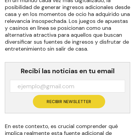
En un mundo cada vez más digitalizado, la
posibilidad de generar ingresos adicionales desde
casa y en los momentos de ocio ha adquirido una
relevancia insospechada. Los juegos de apuestas
y casinos en línea se posicionan como una
alternativa atractiva para aquellos que buscan
diversificar sus fuentes de ingresos y disfrutar de
entretenimiento sin salir de casa.
Recibí las noticias en tu email
RECIBIR NEWSLETTER
En este contexto, es crucial comprender qué
implica realmente esta fuente adicional de