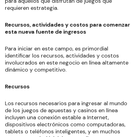
para aquellos que disfrutan de juegos que
requieren estrategia.
Recursos, actividades y costos para comenzar
esta nueva fuente de ingresos
Para iniciar en este campo, es primordial
identificar los recursos, actividades y costos
involucrados en este negocio en línea altamente
dinámico y competitivo.
Recursos
Los recursos necesarios para ingresar al mundo
de los juegos de apuestas y casinos en línea
incluyen una conexión estable a Internet,
dispositivos electrónicos como computadoras,
tablets o teléfonos inteligentes, y en muchos