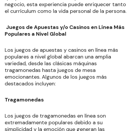
negocio, esta experiencia puede enriquecer tanto
el currículum como la vida personal de la persona.
Juegos de Apuestas y/o Casinos en Línea Más
Populares a Nivel Global
Los juegos de apuestas y casinos en línea más
populares a nivel global abarcan una amplia
variedad, desde las clásicas máquinas
tragamonedas hasta juegos de mesa
emocionantes. Algunos de los juegos más
destacados incluyen:
Tragamonedas
Los juegos de tragamonedas en línea son
extremadamente populares debido a su
simplicidad y la emoción que generan las