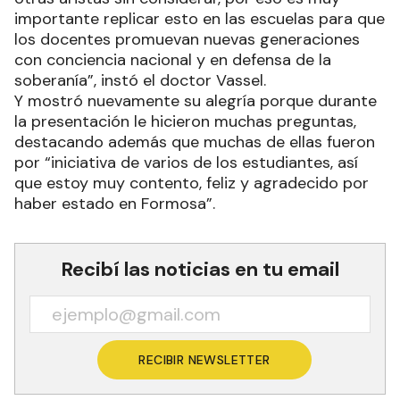
importante replicar esto en las escuelas para que
los docentes promuevan nuevas generaciones
con conciencia nacional y en defensa de la
soberanía”, instó el doctor Vassel.
Y mostró nuevamente su alegría porque durante
la presentación le hicieron muchas preguntas,
destacando además que muchas de ellas fueron
por “iniciativa de varios de los estudiantes, así
que estoy muy contento, feliz y agradecido por
haber estado en Formosa”.
Recibí las noticias en tu email
RECIBIR NEWSLETTER