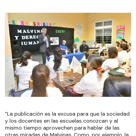
“La publicación es la excusa para que la sociedad
y los docentes en las escuelas conozcan y al
mismo tiempo aprovechen para hablar de las
otras miradas de Malvinas. Como, por ejemplo, la